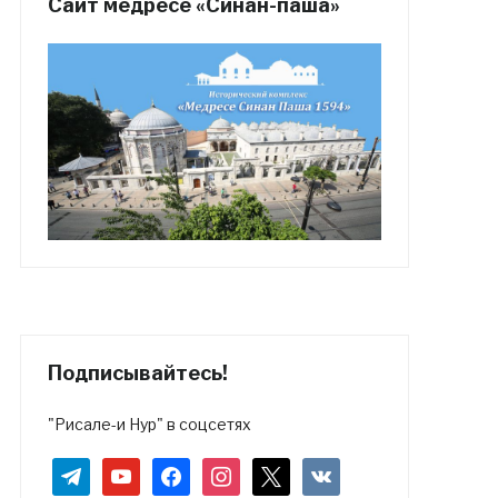
Сайт медресе «Синан-паша»
Подписывайтесь!
"Рисале-и Нур" в соцсетях
telegram
youtube
facebook
instagram
x
vkontakte