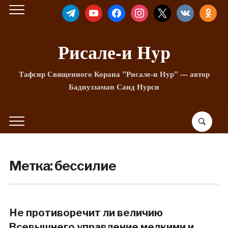
TELEGRAM
YOUTUBE
FACEBOOK
INSTAGRAM
X
VKONTAKTE
ODNOKLA
Рисале-и Hyp
Тафсир Священного Корана "Рисале-и Нур" — автор
Бадиуззаман Саид Нурси
Метка:
бессилие
Не противоречит ли величию
Всевышнего управление мелкими и