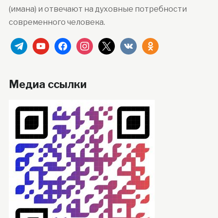
(имана) и отвечают на духовные потребности
современного человека.
telegram
youtube
facebook
instagram
x
vkontakte
odnoklassniki
Медиа ссылки