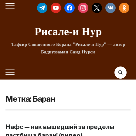
TELEGRAM
YOUTUBE
FACEBOOK
INSTAGRAM
X
VKONTAKTE
ODNOKLA
Рисале-и Hyp
Тафсир Священного Корана "Рисале-и Нур" — автор
Бадиуззаман Саид Нурси
Метка:
Баран
Нафс — как вышедший за пределы
пастбища баран! (видео)