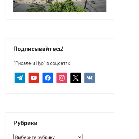
Подписывайтесь!
"Рисале-и Нур" в соцсетях
telegram
youtube
facebook
instagram
x
vkontakte
Рубрики
Рубрики