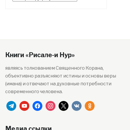
Книги «Рисале-и Нур»
являясь толкованием Священного Корана,
объективно разъясняют истины и основы веры
(имана) и отвечают на духовные потребности
современного человека.
telegram
youtube
facebook
instagram
x
vkontakte
odnoklassniki
Медиа ссылки