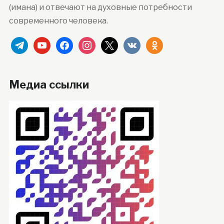
(имана) и отвечают на духовные потребности
современного человека.
telegram
youtube
facebook
instagram
x
vkontakte
odnoklassniki
Медиа ссылки