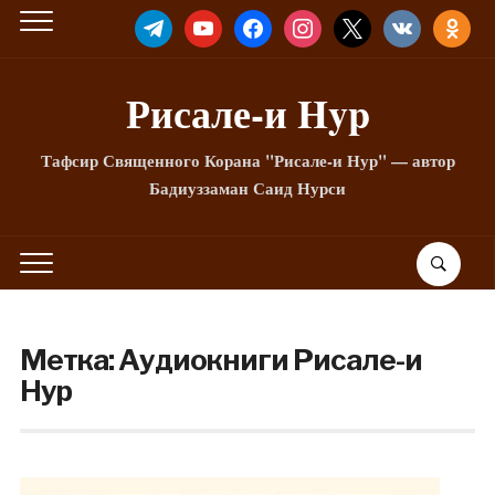
TELEGRAM
YOUTUBE
FACEBOOK
INSTAGRAM
X
VKONTAKTE
ODNOKLA
Рисале-и Hyp
Тафсир Священного Корана "Рисале-и Нур" — автор
Бадиуззаман Саид Нурси
Метка:
Аудиокниги Рисале-и
Нур