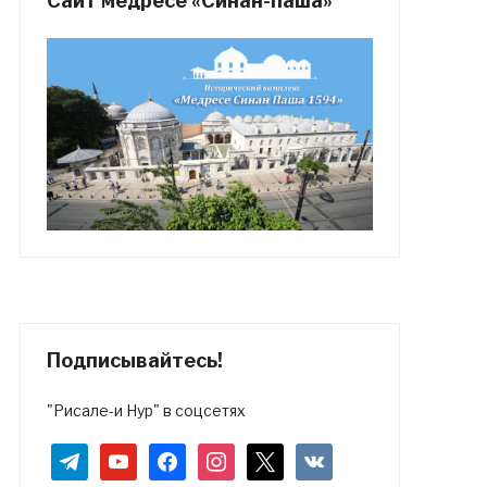
Сайт медресе «Синан-паша»
Подписывайтесь!
"Рисале-и Нур" в соцсетях
telegram
youtube
facebook
instagram
x
vkontakte