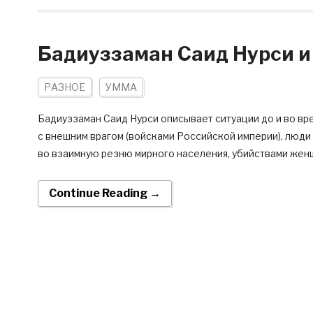
Бадиуззаман Саид Нурси и
РАЗНОЕ
УММА
Бадиуззаман Саид Нурси описывает ситуации до и во в
с внешним врагом (войсками Российской империи), люд
во взаимную резню мирного населения, убийствами женщ
Continue Reading →