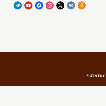
telegram
youtube
facebook
instagram
x
vkontakte
odnoklassniki
ЧИТАТЬ 