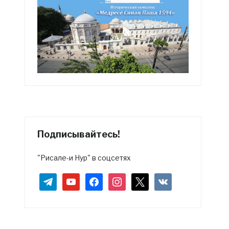
Подписывайтесь!
"Рисале-и Нур" в соцсетях
telegram
youtube
facebook
instagram
x
vkontakte