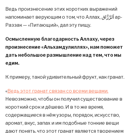
Ведь произнесение этих коротких выражений
напоминает верующим о том, что Аллах, اَلرَّزَّاق ар-
Раззак — «Питающий», дал эту пищу.
Осмысленную благодарность Аллаху, через
произнесение «Альхамдулиллях», нам поможет
дать небольшое размышление над тем, что мы
едим.
К примеру, такой удивительный фрукт, как гранат.
«
Ведь этот гранат связан со всеми вещами.
Невозможно, чтобы он получил существование в
короткий срок и дёшево. И в то же время,
содержащиеся в нём узоры, порядок, искусство,
аромат, вкус, запах и им подобные тонкие вещи
дают понять, что этот гранат является творением