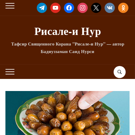
TELEGRAM
YOUTUBE
FACEBOOK
INSTAGRAM
X
VKONTAKTE
ODNOKLA
Рисале-и Hyp
Тафсир Священного Корана "Рисале-и Нур" — автор
Бадиуззаман Саид Нурси