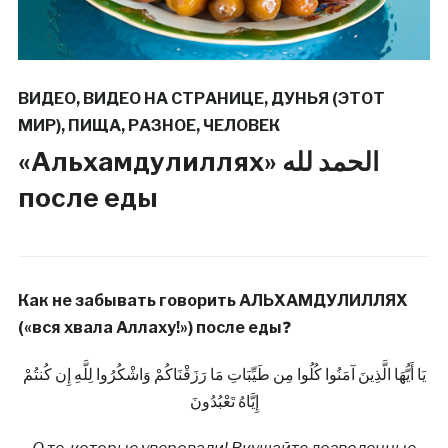
ВИДЕО
,
ВИДЕО НА СТРАНИЦЕ
,
ДУНЬЯ (ЭТОТ
МИР)
,
ПИЩА
,
РАЗНОЕ
,
ЧЕЛОВЕК
«Альхамдулиллях» الحمد لله
после еды
Как не забывать говорить АЛЬХАМДУЛИЛЛЯХ
(«вся хвала Аллаху!») после еды
❓
يَا أَيُّهَا الَّذِينَ آمَنُوا كُلُوا مِن طَيِّبَاتِ مَا رَزَقْنَاكُمْ وَاشْكُرُوا لِلَّهِ إِن كُنتُمْ
إِيَّاهُ تَعْبُدُونَ