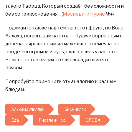
такого Творца, Который создаёт без сложности и
без соприкосновения… (
Месневи-и Нурие
📚)»
Подумайте также над тем, как этот фрукт, по Воле
Аллаха, попал к вам на стол — будучи сорванным с
дерева, выращенным из маленького семечка, он
проделал огромный путь, оказавшись у вас в тот
момент, когда вы захотели насладиться его
вкусом.
Попробуйте применить эту аналогию к разным
блюдам.
Альхамдулиллях
Бисмиллях
Еда
Рисале-и Нур
СЛОВА