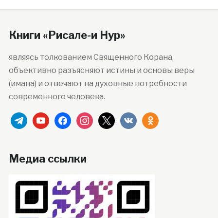
Книги «Рисале-и Нур»
являясь толкованием Священного Корана,
объективно разъясняют истины и основы веры
(имана) и отвечают на духовные потребности
современного человека.
telegram
youtube
facebook
instagram
x
vkontakte
odnoklassniki
Медиа ссылки