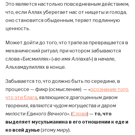
Это является настолько повседневным действием,
что, если Аллах уберегает нас от нищеты и голода,
оно становится обыденным, теряет подлинную
ценность.
Может дойти до того, что трапеза превращается в
механический ритуал, при котором забываются
слова «Бисмиллях» («
во имя Аллаха!
«) в начале,
Альхамдулиллях в конце.
Забывается то, что должно быть по середине, в
процессе — фикр (осмысление) — «
осознание того,
что эти блага
, являющиеся драгоценным дивом
творения, являются чудом могущества и даром
милости Единого Вечного
«. (
Слова
) —
то, что
выделяет мусульманина в его отношении к еде и
ко всей дунье
(
этому миру
).