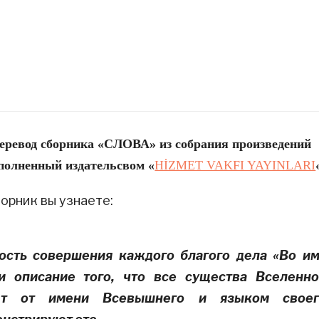
еревод сборника «СЛОВА» из собрания произведений
полненный издательсвом «
HİZMET VAKFI YAYINLARI
орник вы узнаете:
сть совершения каждого благого дела «Во и
и описание того, что все существа Вселенн
ют от имени Всевышнего и языком своег