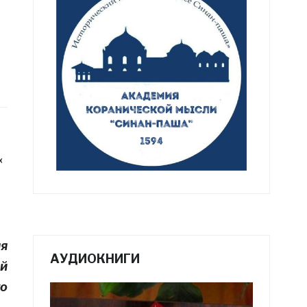
«
мя
АУДИОКНИГИ
ой
о