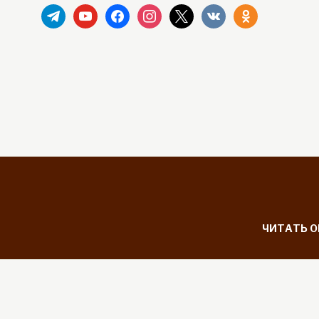
telegram
youtube
facebook
instagram
x
vkontakte
odnoklassniki
ЧИТАТЬ 