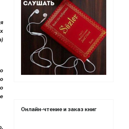
ия
их
з)
го
 о
то
не
Онлайн-чтение и заказ книг
о.