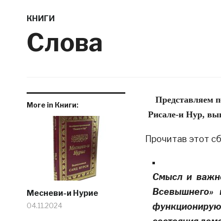
КНИГИ
Слова
Представляем п
More in Книги:
Рисале-и Нур, вы
Прочитав этот сб
Смысл и важно
Всевышнего» 
Месневи-и Нурие
04.11.2024
функциониру