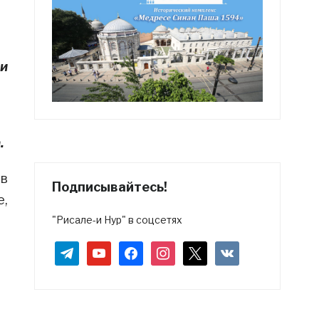
 и
.
 в
Подписывайтесь!
е,
"Рисале-и Нур" в соцсетях
telegram
youtube
facebook
instagram
x
vkontakte