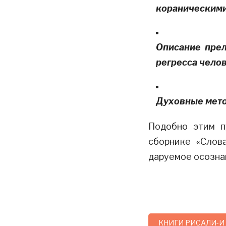
кораническими
Описание прел
регресса челов
Духовные мето
Подобно этим п
сборнике «Слов
даруемое осозна
КНИГИ РИСАЛИ-И