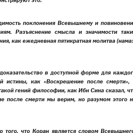
онстрируют это.
димость поклонения Всевышнему и повиновен
ниям. Разъяснение смысла и значимости так
ния, как ежедневная пятикратная молитва
(нама
доказательство в доступной форме для каждо
й истины, как «Воскрешение после смерти»,
такой гений философии, как Ибн Сина сказал, ч
е после смерти мы верим, но разумом этого 
о того, что Коран является словом Всевышнег