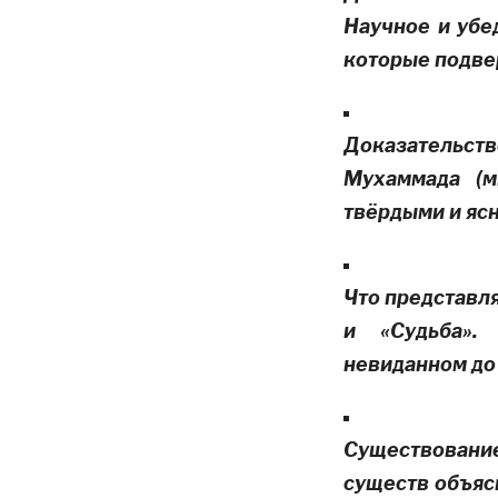
Научное и убе
которые подве
Доказательст
Мухаммада
(
твёрдыми и яс
Что представл
и «Судьба».
невиданном до 
Существовани
существ объяс