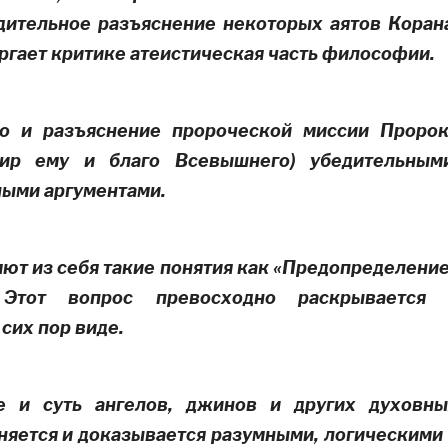
дительное разъяснение некоторых аятов Коран
ргает критике атеистическая часть философии.
во и разъяснение пророческой миссии Проро
мир ему и благо Всевышнего)
убедительными
ными аргументами.
яют из себя такие понятия как «Предопределени
 Этот вопрос превосходно раскрывается 
сих пор виде.
е и суть ангелов, джинов и других духовны
няется и доказывается разумными, логическими