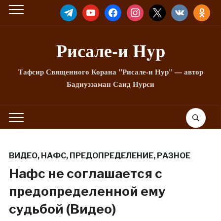
TELEGRAM
YOUTUBE
FACEBOOK
INSTAGRAM
X
VKONTAKTE
ODNOKLA
Рисале-и Hyp
Тафсир Священного Корана "Рисале-и Нур" — автор
Бадиуззаман Саид Нурси
ВИДЕО
,
НАФС
,
ПРЕДОПРЕДЕЛЕНИЕ
,
РАЗНОЕ
Нафс не соглашается с
предопределенной ему
судьбой (Видео)