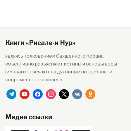
Книги «Рисале-и Нур»
являясь толкованием Священного Корана,
объективно разъясняют истины и основы веры
(имана) и отвечают на духовные потребности
современного человека.
telegram
youtube
facebook
instagram
x
vkontakte
odnoklassniki
Медиа ссылки