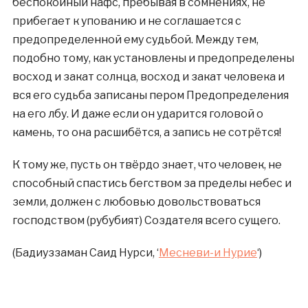
беспокойный нафс, пребывая в сомнениях, не
прибегает к упованию и не соглашается с
предопределенной ему судьбой. Между тем,
подобно тому, как установлены и предопределены
восход и закат солнца, восход и закат человека и
вся его судьба записаны пером Предопределения
на его лбу. И даже если он ударится головой о
камень, то она расшибётся, а запись не сотрётся!
К тому же, пусть он твёрдо знает, что человек, не
способный спастись бегством за пределы небес и
земли, должен с любовью довольствоваться
господством (рубубият) Создателя всего сущего.
(Бадиуззаман Саид Нурси, ‘
Месневи-и Нурие
‘)