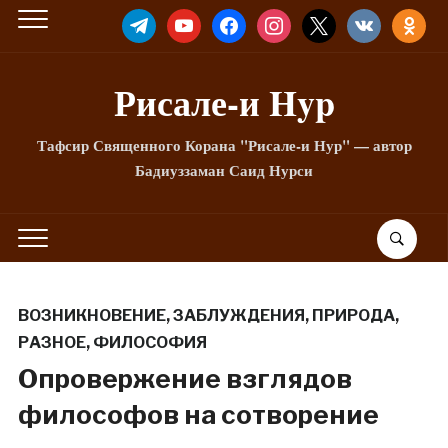
TELEGRAM
YOUTUBE
FACEBOOK
INSTAGRAM
X
VKONTAKTE
ODNOKLA
Рисале-и Hyp
Тафсир Священного Корана "Рисале-и Нур" — автор
Бадиуззаман Саид Нурси
ВОЗНИКНОВЕНИЕ
,
ЗАБЛУЖДЕНИЯ
,
ПРИРОДА
,
РАЗНОЕ
,
ФИЛОСОФИЯ
Опровержение взглядов
философов на сотворение