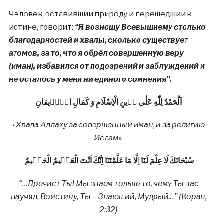
Человек, оставивший природу и перешедший к
истине, говорит:
“Я возношу Всевышнему столько
благодарностей и хвалы, сколько существует
атомов, за то, что я обрёл совершенную веру
(иман), избавился от подозрений и заблуждений и
не осталось у меня ни единого сомнения”.
اَلْحَمْدُ لِلّٰهِ عَلٰى دٖينِ الْاِسْلَامِ وَ كَمَالِ الْاٖيمَانِ
«Хвала Аллаху за совершенный иман, и за религию
Ислам».
سُبْحَانَكَ لَا عِلْمَ لَنَٓا اِلَّا مَا عَلَّمْتَنَٓا اِنَّكَ اَنْتَ الْعَلٖيمُ الْحَكٖيمُ
“…Пречист Ты! Мы знаем только то, чему Ты нас
научил. Воистину, Ты – Знающий, Мудрый…” (Коран,
2:32)