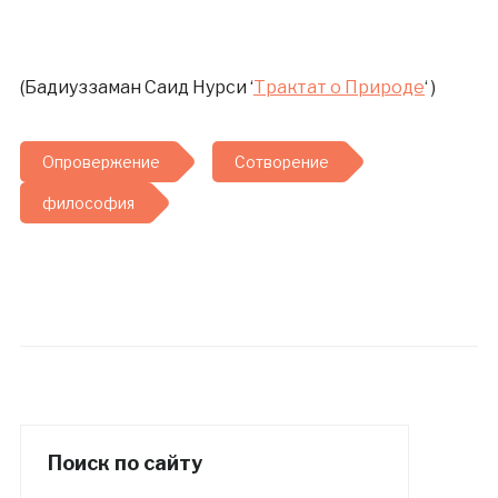
(Бадиуззаман Саид Нурси ‘
Трактат о Природе
‘ )
Опровержение
Сотворение
философия
Поиск по сайту