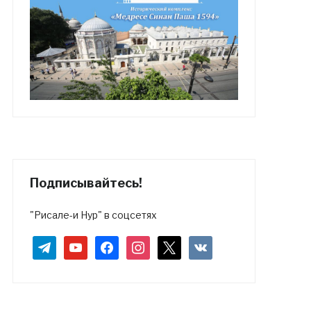
Подписывайтесь!
"Рисале-и Нур" в соцсетях
telegram
youtube
facebook
instagram
x
vkontakte