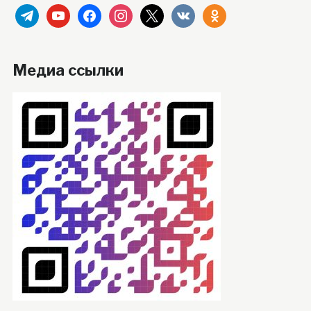
telegram
youtube
facebook
instagram
x
vkontakte
odnoklassniki
Медиа ссылки