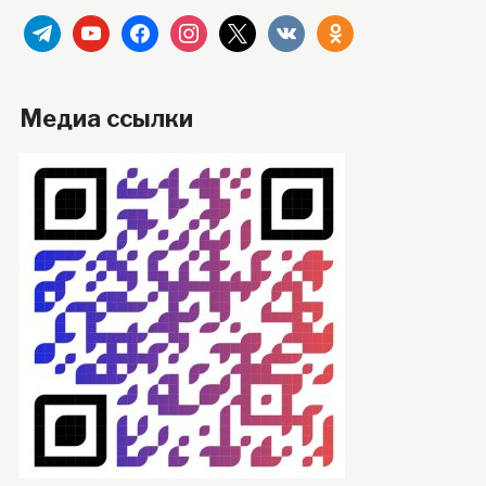
telegram
youtube
facebook
instagram
x
vkontakte
odnoklassniki
Медиа ссылки