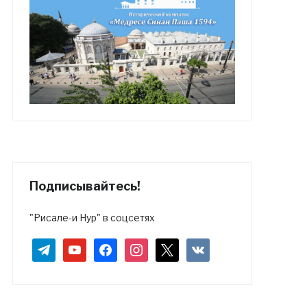
Подписывайтесь!
"Рисале-и Нур" в соцсетях
telegram
youtube
facebook
instagram
x
vkontakte