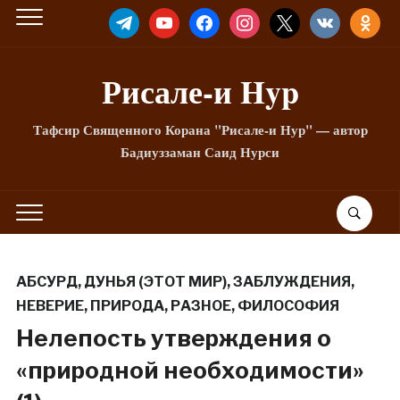
TELEGRAM
YOUTUBE
FACEBOOK
INSTAGRAM
X
VKONTAKTE
ODNOKLA
Рисале-и Hyp
Тафсир Священного Корана "Рисале-и Нур" — автор
Бадиуззаман Саид Нурси
АБСУРД
,
ДУНЬЯ (ЭТОТ МИР)
,
ЗАБЛУЖДЕНИЯ
,
НЕВЕРИЕ
,
ПРИРОДА
,
РАЗНОЕ
,
ФИЛОСОФИЯ
Нелепость утверждения о
«природной необходимости»