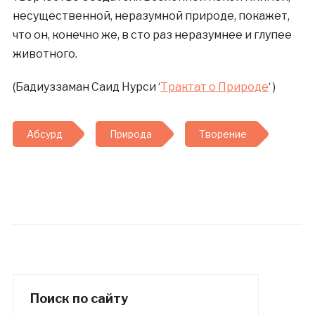
несущественной, неразумной природе, покажет,
что он, конечно же, в сто раз неразумнее и глупее
животного.
(Бадиуззаман Саид Нурси ‘
Трактат о Природе
‘ )
Абсурд
Природа
Творение
Поиск по сайту