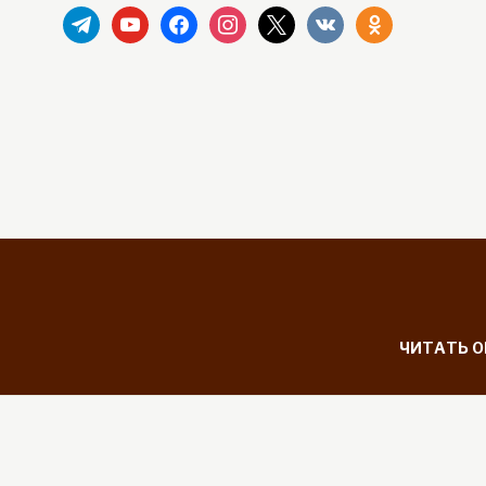
telegram
youtube
facebook
instagram
x
vkontakte
odnoklassniki
ЧИТАТЬ 