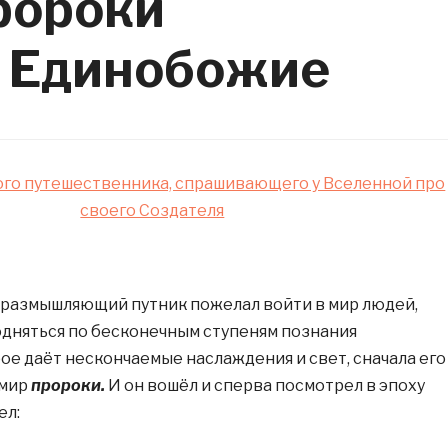
ророки
 Единобожие
го путешественника, спрашивающего у Вселенной про
своего Создателя
т размышляющий путник пожелал войти в мир людей,
дняться по бесконечным ступеням познания
ое даёт нескончаемые наслаждения и свет, сначала его
 мир
пророки.
И он вошёл и сперва посмотрел в эпоху
ел: