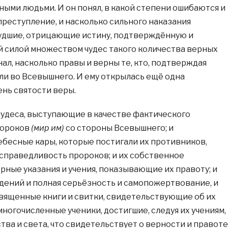
ными людьми. И он понял, в какой степени ошибаются и
реступление, и насколько сильного наказания
удшие, отрицающие истину, подтверждённую и
й силой множеством чудес такого количества верных
нал, насколько правы и верны те, кто, подтверждая
ли во Всевышнего. И ему открылась ещё одна
ень святости веры.
чудеса, выступающие в качестве фактического
ророков
(мир им)
со стороны Всевышнего; и
бесные кары, которые постигали их противников,
 справедливость пророков; и их собственное
рные указания и учения, показывающие их правоту; и
дений и полная серьёзность и самопожертвование, и
вященные книги и свитки, свидетельствующие об их
многочисленные ученики, достигшие, следуя их учениям,
тва и света, что свидетельствует о верности и правоте