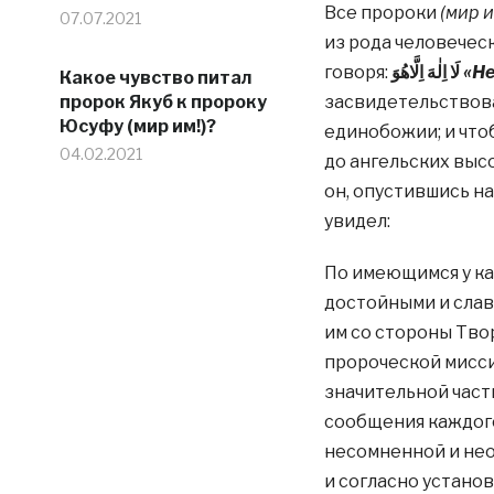
Все пророки
(мир и
07.07.2021
из рода человечес
говоря:
‌‌لَا اِلٰهَ اِلَّاهُوَ
«Не
Какое чувство питал
пророк Якуб к пророку
засвидетельствов
Юсуфу (мир им!)?
единобожии; и что
04.02.2021
до ангельских высо
он, опустившись на
увидел:
По имеющимся у ка
достойными и слав
им со стороны Тво
пророческой мисси
значительной част
сообщения каждого
несомненной и нео
и согласно устано