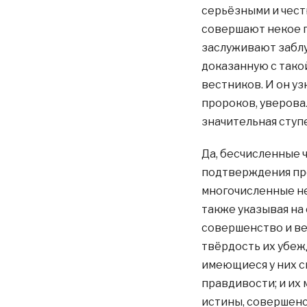
серьёзными и чест
совершают некое п
заслуживают забл
доказанную с тако
вестников. И он уз
пророков, уверова
значительная ступ
Да, бесчисленные 
подтверждения п
многочисленные не
также указывая на
совершенство и ве
твёрдость их убеж
имеющиеся у них с
правдивости; и их 
истины, совершенс