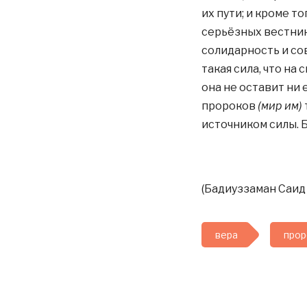
их пути; и кроме т
серьёзных вестнико
солидарность и со
такая сила, что на
она не оставит ни 
пророков
(мир им)
источником силы. Б
(Бадиуззаман Саид 
вера
прор