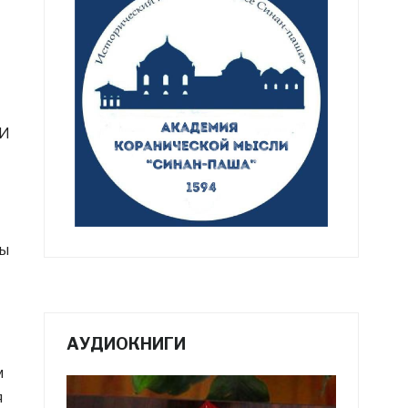
 И
ны
АУДИОКНИГИ
м
я