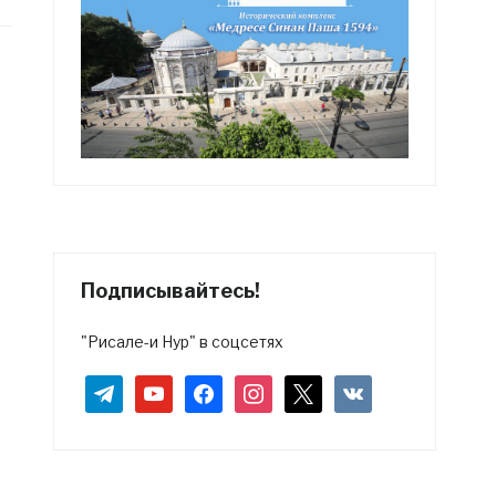
Подписывайтесь!
"Рисале-и Нур" в соцсетях
telegram
youtube
facebook
instagram
x
vkontakte