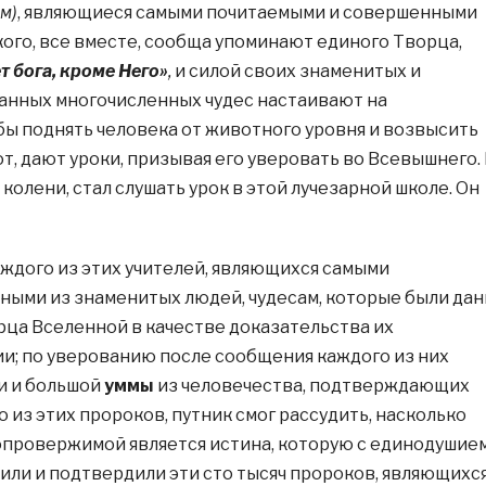
м)
, являющиеся самыми почитаемыми и совершенными
кого, все вместе, сообща упоминают единого Творца,
т бога, кроме Него»
,
и силой своих знаменитых и
анных многочисленных чудес настаивают на
бы поднять человека от животного уровня и возвысить
т, дают уроки, призывая его уверовать во Всевышнего.
 колени, стал слушать урок в этой лучезарной школе. Он
ждого из этих учителей, являющихся самыми
ными из знаменитых людей, чудесам, которые были да
рца Вселенной в качестве доказательства их
и; по уверованию после сообщения каждого из них
и и большой
уммы
из человечества, подтверждающих
 из этих пророков, путник смог рассудить, насколько
провержимой является истина, которую с единодушие
вили и подтвердили эти сто тысяч пророков, являющихс