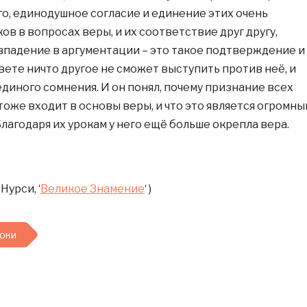
ого, единодушное согласие и единение этих очень
в в вопросах веры, и их соответствие друг другу,
впадение в аргументации – это такое подтверждение и
 свете ничто другое не сможет выступить против неё, и
единого сомнения. И он понял, почему признание всех
тоже входит в основы веры, и что это является огромны
лагодаря их урокам у него ещё больше окрепла вера.
Нурси, ‘
Великое Знамение
‘ )
оки