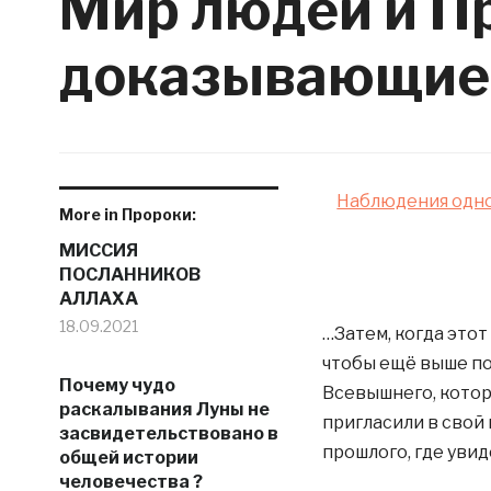
Мир людей и П
доказывающие
Наблюдения одно
More in Пророки:
МИССИЯ
ПОСЛАННИКОВ
АЛЛАХА
18.09.2021
…Затем, когда это
чтобы ещё выше по
Почему чудо
Всевышнего, котор
раскалывания Луны не
пригласили в свой
засвидетельствовано в
прошлого, где увид
общей истории
человечества ?