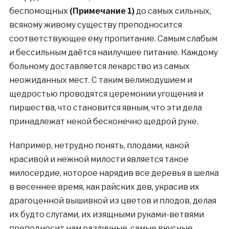
беспомощных
(Примечание 1)
до самых сильных,
всякому живому существу преподносится
соответствующее ему пропитание. Самым слабым
и бессильным даётся наилучшее питание. Каждому
больному доставляется лекарство из самых
неожиданных мест. С таким великодушием и
щедростью проводятся церемонии угощения и
пиршества, что становится явным, что эти дела
принадлежат некой бесконечно щедрой руке.
Например, нетрудно понять, плодами, какой
красивой и нежной милости является такое
милосердие, которое нарядив все деревья в шелка
в весеннее время, как райских дев, украсив их
драгоценной вышивкой из цветов и плодов, делая
их будто слугами, их изящными руками-ветвями
преподносит нам различные, самые вкусные,