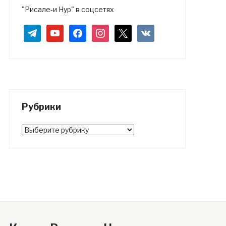
"Рисале-и Нур" в соцсетях
telegram
youtube
facebook
instagram
x
vkontakte
Рубрики
Рубрики