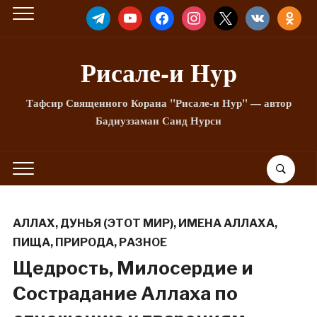
TELEGRAM
YOUTUBE
FACEBOOK
INSTAGRAM
X
VKONTAKTE
ODNOKLA
Рисале-и Hyp
Тафсир Священного Корана "Рисале-и Нур" — автор
Бадиуззаман Саид Нурси
АЛЛАХ
,
ДУНЬЯ (ЭТОТ МИР)
,
ИМЕНА АЛЛАХА
,
ПИЩА
,
ПРИРОДА
,
РАЗНОЕ
Щедрость, Милосердие и
Сострадание Аллаха по