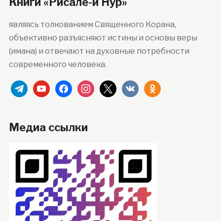
Книги «Рисале-и Нур»
являясь толкованием Священного Корана,
объективно разъясняют истины и основы веры
(имана) и отвечают на духовные потребности
современного человека.
telegram
youtube
facebook
instagram
x
vkontakte
odnoklassniki
Медиа ссылки