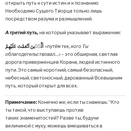
открыть путь к сути истин и к познанию
Необходимо Сущего Творца только лишь
посредством разума и размышлений.
А третий путь,
на который указывает выражение:
اَلَّذٖينَ اَنْعَمْتَ عَلَيْهِمْ
«
путём тех, кого Ты
облагодетельствовал…»
– это обширная, светлая
дорога приверженцев Корана, людей истинного
пути. Это самый короткий, самый безопасный,
небесный, светоносный, дарованный Всевышним
путь, который открыт для всех.
Примечание:
Конечно же, если ты скажешь: “Кто
ты такой, что выступаешь против
таких знаменитостей? Разве ты, будучи
величиной с муху, можешь вмешиваться в