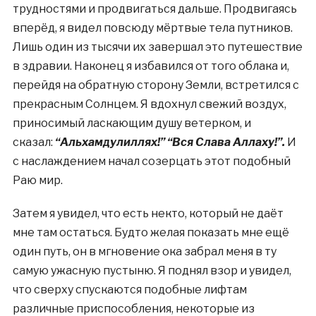
трудностями и продвигаться дальше. Продвигаясь
вперёд, я видел повсюду мёртвые тела путников.
Лишь один из тысячи их завершал это путешествие
в здравии. Наконец я избавился от того облака и,
перейдя на обратную сторону Земли, встретился с
прекрасным Солнцем. Я вдохнул свежий воздух,
приносимый ласкающим душу ветерком, и
сказал:
“Альхамдулиллях!” “Вся Слава Аллаху!”.
И
с наслаждением начал созерцать этот подобный
Раю мир.
Затем я увидел, что есть некто, который не даёт
мне там остаться. Будто желая показать мне ещё
один путь, он в мгновение ока забрал меня в ту
самую ужасную пустыню. Я поднял взор и увидел,
что сверху спускаются подобные лифтам
различные приспособления, некоторые из