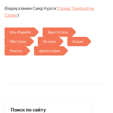
(Бадиуззаман Саид Нурси ‘
Слова: Тридцатое
Слово
‘)
Аль-Фараби
Аристотель
Ибн Сина
Истина
Коран
Платон
философия
Поиск по сайту