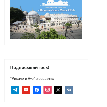
Подписывайтесь!
"Рисале-и Нур" в соцсетях
telegram
youtube
facebook
instagram
x
vkontakte