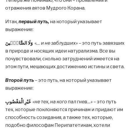
Теперь же понимаю, что они – проявления и
отражения аятов Мудрого Корана.
Итак,
первый путь,
на который указывает
выражение:
وَلَا الضَّٓالّٖينَ
«
… и не заблудших»
– это путь завязших
в природе и носящих идеи натурализма. Все вы
почувствовали, сколько затруднений имеется на
этом пути, мешающих достижению истины и света.
Второй путь
– это путь, на который указывает
выражение:
غَيْرِ الْمَغْضُوبِ
«
не тех, на кого пал гнев…»
– это путь
тех, которые поклоняются причинам и придают им
способность созидания, а также тех, которые,
подобно философам Перипатетикам, хотели