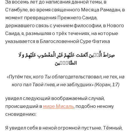
За восемь лет до написания данной темы, в
Стамбуле, во время священного Месяца Рамадан, в
момент превращения Прежнего Саида,
державшего связь с учением философии, в Нового
Саида, я, размышляя о трёх течениях, на которые
указывается в Благословенной Суре Фатиха
صِرَاطَ الَّذٖينَ اَنْعَمْتَ عَلَيْهِمْ غَيْرِ الْمَغْضُوبِ عَلَيْهِمْ وَ لَا
الضَّٓالّٖينَ
«Путём тех, кого Ты облагодетельствовал, не тех, на
кого пал Твой гнев, и не заблудших» (Коран, 1:7)
увидел следующий воображаемый случай,
происшедший в
мире Мисаль
, подобно некому
сновидению:
Я увидел себя в некой огромной пустыне. Тёмный,