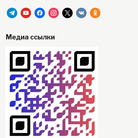
telegram
youtube
facebook
instagram
x
vkontakte
odnoklassniki
Медиа ссылки