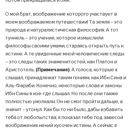
потом прекращались и они.
О мой брат, воображение которого участвует в
моем воображаемом путешествии! Та земля – это
природа и натуралистическая философия. А тот
туннель – это учение, которое измыслили
философы своими умами, стараясь открыть путь к
истине. А те увиденные мной человеческие следы
– это следы таких знаменитостей, как Платон и
Аристотель.
(Примечание
)
. А голоса, которые я
слышал, принадлежат таким гениям, как Ибн Сина и
Аль-Фараби. Конечно, некоторые слова и законы
Ибн Сины я кое-где слышал. Но после они также
полностью умолкали. Он не смог пройти дальше, а
значит – утонул. Как бы то ни было, дабы избавить
тебя от любопытства, я показал тебе под завесой
воображения некий кусочек истины. А сейчас я