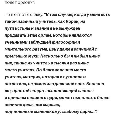
полет орлов?”.
То в ответ я скажу:
“В
том случае, когда у меня есть
такой
извечный учитель, как Коран, на
пути
истины и знания я не вынужден
придавать
этим орлам, которые являются
учениками
заблудшей философии и
мнительного
разума, цену даже величиной с
крылышко
мухи. Насколько бы я ни был ниже
них,
также их учитель в тысячи раз ниже
моего
учителя. По благоволению моего
учителя,
материя, которая их утопила и
поглотила,
не замочила даже моих ног. Конечно
же,
простой солдат, выполняющий законы
и
приказы великого царя, может выполнить
более
великие дела, чем маршал,
подчинённый
маленькому, слабому царю…”.