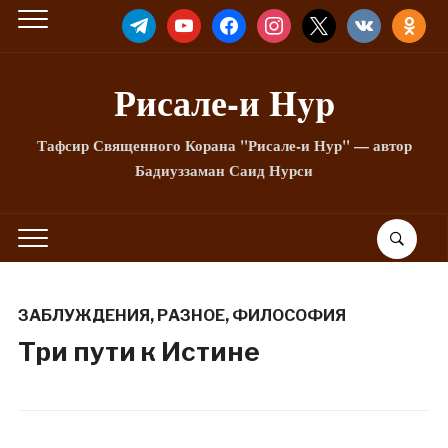
TELEGRAM
YOUTUBE
FACEBOOK
INSTAGRAM
X
VKONTAKTE
ODNOKLA
Рисале-и Hyp
Тафсир Священного Корана "Рисале-и Нур" — автор
Бадиуззаман Саид Нурси
ЗАБЛУЖДЕНИЯ
,
РАЗНОЕ
,
ФИЛОСОФИЯ
Три пути к Истине