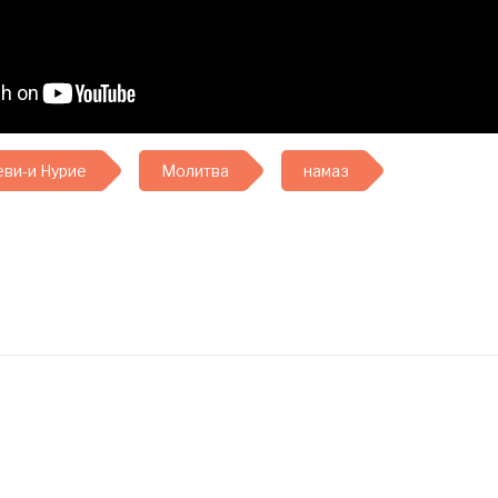
ви-и Нурие
Молитва
намаз