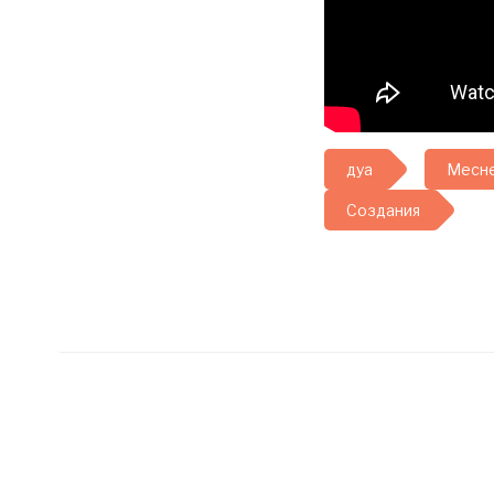
дуа
Месне
Создания