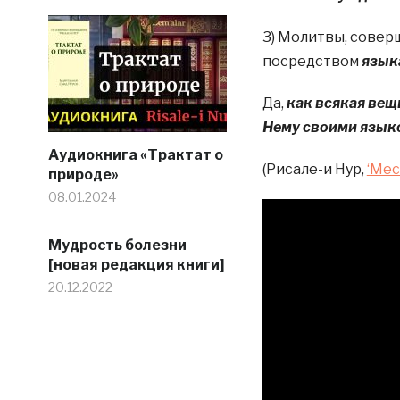
3) Молитвы, совер
посредством
язык
Да,
как всякая вещ
Нему своими язык
Аудиокнига «Трактат о
(Рисале-и Нур,
‘Мес
природе»
08.01.2024
Мудрость болезни
[новая редакция книги]
20.12.2022