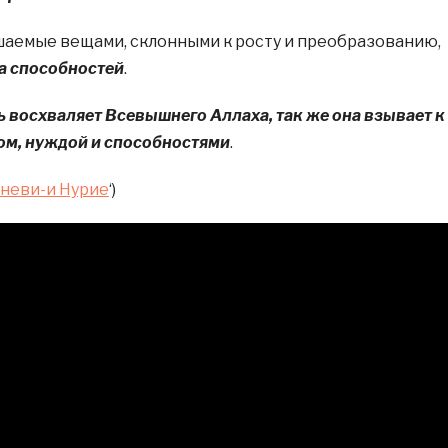
шаемые вещами, склонными к росту и преобразованию,
а способностей
.
ь восхваляет Всевышнего Аллаха, так же она взывает к
ом, нуждой и способностями
.
неви-и Нурие
‘)