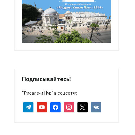
Подписывайтесь!
"Рисале-и Нур" в соцсетях
telegram
youtube
facebook
instagram
x
vkontakte