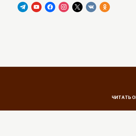
telegram
youtube
facebook
instagram
x
vkontakte
odnoklassniki
ЧИТАТЬ 