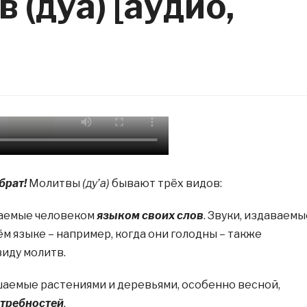
 (дуа) [аудио,
брат!
Молитвы
(ду’а)
бывают трёх видов:
жаемые человеком
языком своих слов
. Звуки, издаваемы
м языке – например, когда они голодны – также
виду молитв.
шаемые растениями и деревьями, особенно весной,
отребностей
.