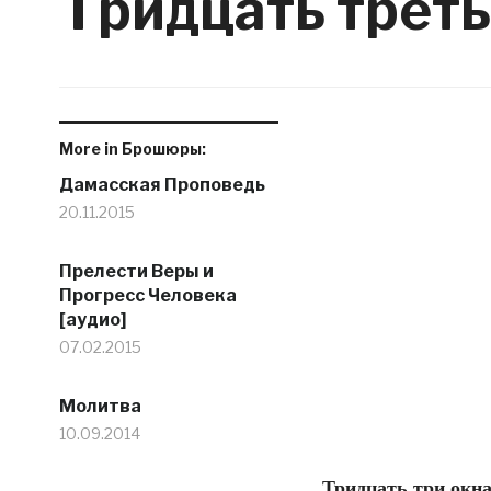
Тридцать треть
More in Брошюры:
Дамасская Проповедь
20.11.2015
Прелести Веры и
Прогресс Человека
[аудио]
07.02.2015
Молитва
10.09.2014
Тридцать три окн