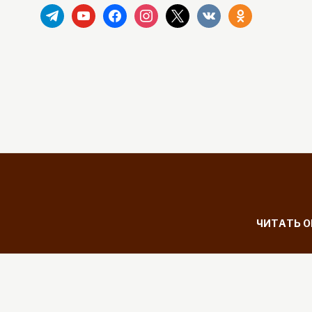
telegram
youtube
facebook
instagram
x
vkontakte
odnoklassniki
ЧИТАТЬ 