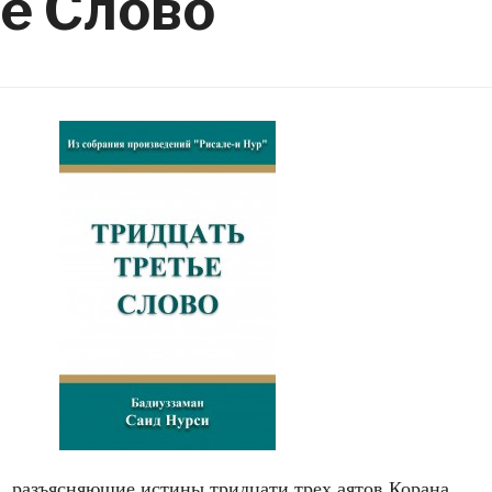
е Слово
а
, разъясняющие истины тридцати трех аятов Корана.