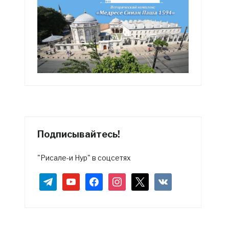
Подписывайтесь!
"Рисале-и Нур" в соцсетях
telegram
youtube
facebook
instagram
x
vkontakte