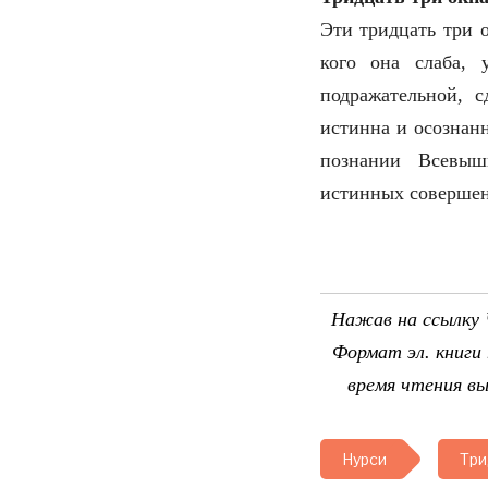
Эти тридцать три о
кого она слаба, 
подражательной, 
истинна и осознанн
познании Всевыш
истинных совершенс
Нажав на ссылку 
Формат эл. книги
время чтения в
Нурси
Три