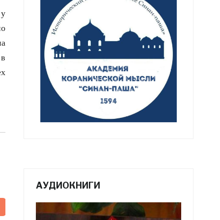
 у
но
на
 в
ех
.
.
АУДИОКНИГИ