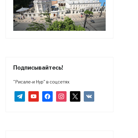
Подписывайтесь!
"Рисале-и Нур" в соцсетях
telegram
youtube
facebook
instagram
x
vkontakte