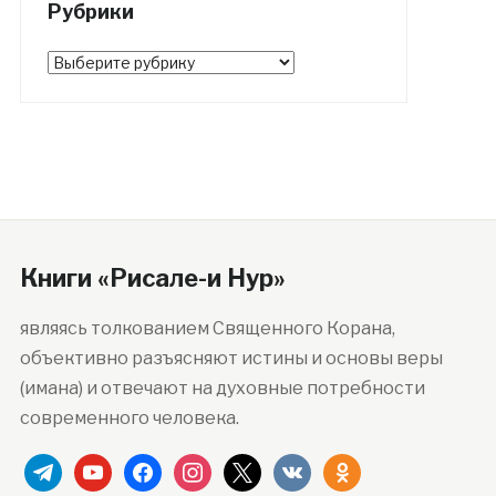
Рубрики
Рубрики
Книги «Рисале-и Нур»
являясь толкованием Священного Корана,
объективно разъясняют истины и основы веры
(имана) и отвечают на духовные потребности
современного человека.
telegram
youtube
facebook
instagram
x
vkontakte
odnoklassniki