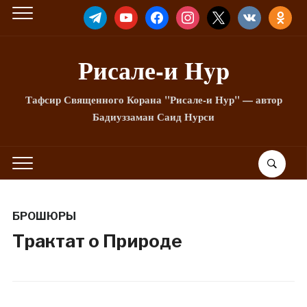
TELEGRAM
YOUTUBE
FACEBOOK
INSTAGRAM
X
VKONTAKTE
ODNOKLA
Рисале-и Hyp
Тафсир Священного Корана "Рисале-и Нур" — автор
Бадиуззаман Саид Нурси
БРОШЮРЫ
Трактат о Природе