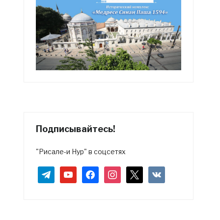
Подписывайтесь!
"Рисале-и Нур" в соцсетях
telegram
youtube
facebook
instagram
x
vkontakte