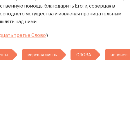
ственную помощь, благодарить Его; и, созерцая в
Господнего могущества и извлекая проницательным
ышлять над ними.
дцать третье Слово
‘)
енты
мирская жизнь
СЛОВА
человек