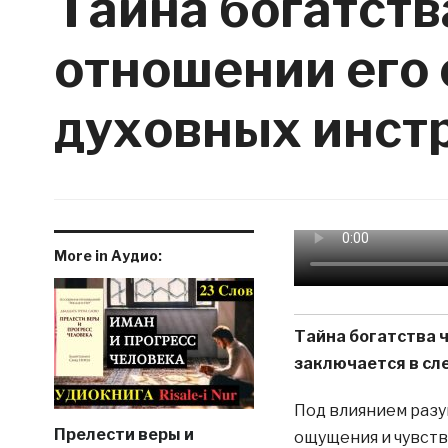
Тайна богатств
отношении его 
духовных инстр
More in Аудио:
Тайна богатства 
заключается в с
Под влиянием разу
Прелести веры и
ощущения и чувств