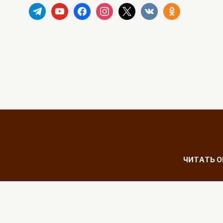
telegram
youtube
facebook
instagram
x
vkontakte
odnoklassniki
ЧИТАТЬ 