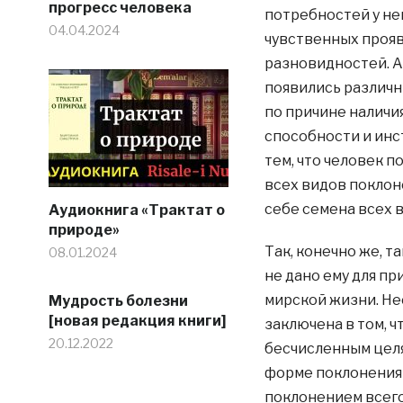
прогресс человека
потребностей у н
04.04.2024
чувственных прояв
разновидностей. А
появились различн
по причине наличи
способности и инс
тем, что человек 
всех видов поклон
себе семена всех 
Аудиокнига «Трактат о
природе»
Так, конечно же, 
08.01.2024
не дано ему для п
мирской жизни. Не
Мудрость болезни
[новая редакция книги]
заключена в том, ч
20.12.2022
бесчисленным целя
форме поклонения 
поклонением всего