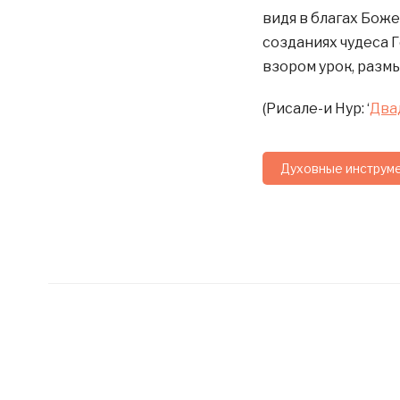
видя в благах Боже
созданиях чудеса 
взором урок, разм
(Рисале-и Нур: ‘
Два
Духовные инструм