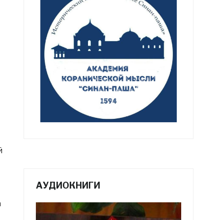
й
АУДИОКНИГИ
а