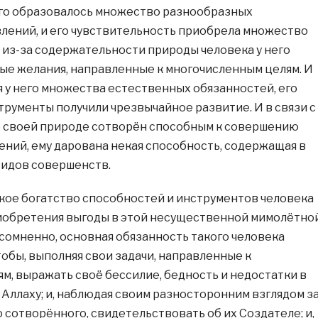
его образовалось множество разнообразных
лений, и его чувствительность приобрела множество
 из-за содержательности природы человека у него
ые желания, направленные к многочисленным целям. И
я у него множества естественных обязанностей, его
трументы получили чрезвычайное развитие. И в связи с
по своей природе сотворён способным к совершению
ений, ему дарована некая способность, содержащая в
видов совершенств.
такое богатство способностей и инструментов человека
риобретения выгоды в этой несущественной мимолётно
сомненно, основная обязанность такого человека
тобы, выполняя свои задачи, направленные к
м, выражать своё бессилие, бедность и недостатки в
Аллаху; и, наблюдая своим разносторонним взглядом з
 сотворённого, свидетельствовать об их Создателе; и,