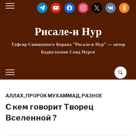
TELEGRAM
YOUTUBE
FACEBOOK
INSTAGRAM
X
VKONTAKTE
ODNOKLA
Рисале-и Hyp
Тафсир Священного Корана "Рисале-и Нур" — автор
Бадиуззаман Саид Нурси
АЛЛАХ
,
ПРОРОК МУХАММАД
,
РАЗНОЕ
С кем говорит Творец
Вселенной ?