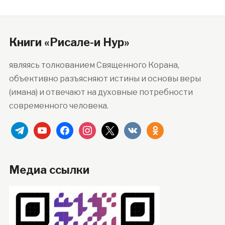
Книги «Рисале-и Нур»
являясь толкованием Священного Корана,
объективно разъясняют истины и основы веры
(имана) и отвечают на духовные потребности
современного человека.
telegram
youtube
facebook
instagram
x
vkontakte
odnoklassniki
Медиа ссылки