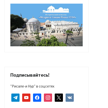
Подписывайтесь!
"Рисале-и Нур" в соцсетях
telegram
youtube
facebook
instagram
x
vkontakte