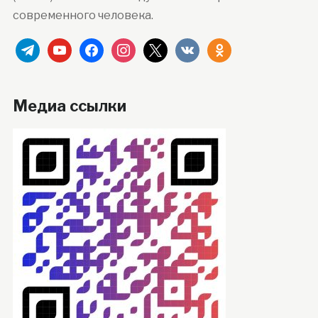
современного человека.
telegram
youtube
facebook
instagram
x
vkontakte
odnoklassniki
Медиа ссылки