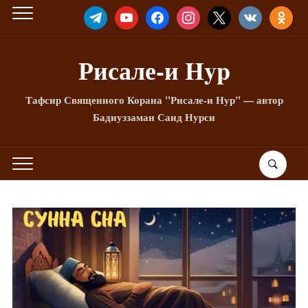
TELEGRAM
YOUTUBE
FACEBOOK
INSTAGRAM
X
VKONTAKTE
ODNOKLA
Рисале-и Hyp
Тафсир Священного Корана "Рисале-и Нур" — автор
Бадиуззаман Саид Нурси