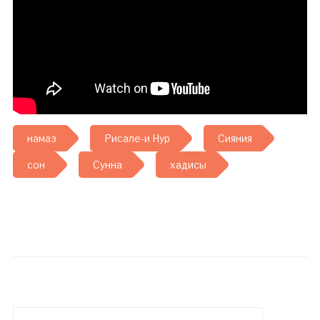
намаз
Рисале-и Нур
Сияния
сон
Сунна
хадисы