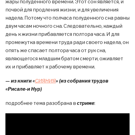
жары полуденного времени. Этот сон является, и
почвой для продления жизни, и для увеличения
надела. Потому что полчаса полуденного сна равны
двум часам ночного сна. Следовательно, каждый
день к жизни прибавляется полтора часа. И для
промежутка времени труда ради своего надела, он
опять же спасает полтора часа от рук сна,
являющегося младшим братом смерти, оживляет
их и прибавляет к рабочему времени.
— из книги «
СИЯНИЯ
»
(из собрания трудов
«Рисале-и Нур)
подробнее тема разобрана в
стриме
: