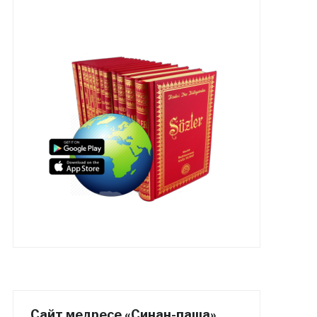
Сайт медресе «Синан-паша»