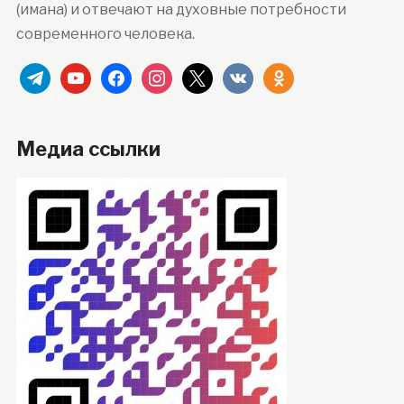
(имана) и отвечают на духовные потребности
современного человека.
telegram
youtube
facebook
instagram
x
vkontakte
odnoklassniki
Медиа ссылки