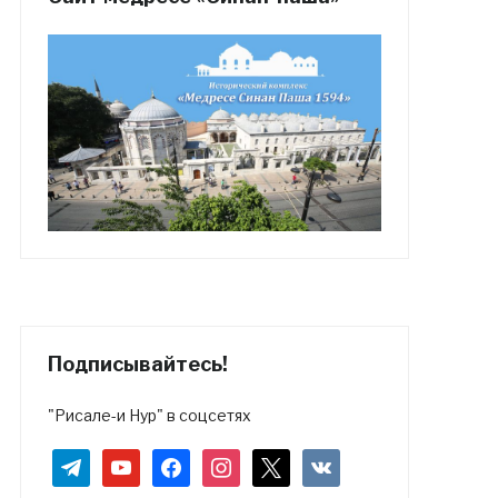
Подписывайтесь!
"Рисале-и Нур" в соцсетях
telegram
youtube
facebook
instagram
x
vkontakte