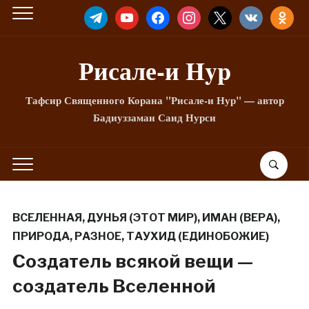
TELEGRAM
YOUTUBE
FACEBOOK
INSTAGRAM
X
VKONTAKTE
ODNOKLA
Рисале-и Hyp
Тафсир Священного Корана "Рисале-и Нур" — автор
Бадиуззаман Саид Нурси
ВСЕЛЕННАЯ
,
ДУНЬЯ (ЭТОТ МИР)
,
ИМАН (ВЕРА)
,
ПРИРОДА
,
РАЗНОЕ
,
ТАУХИД (ЕДИНОБОЖИЕ)
Создатель всякой вещи —
создатель Вселенной