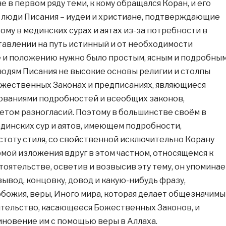
 в первом ряду теми, к кому обращался Коран, и его
 люди Писания – иудеи и христиане, подтверждающие
ому в мединских сурах и аятах из-за потребности в
тавлении на путь истинный и от необходимости
 и положению нужно было простым, ясным и подробны
юдям Писания не высокие основы религии и столпы
Божественных Законах и предписаниях, являющиеся
ованиями подробностей и всеобщих законов,
том разногласий. Поэтому в большинстве своём в
динских сур и аятов, имеющем подробности,
стоту стиля, со свойственной исключительно Корану
ой изложения вдруг в этом частном, относящемся к
тоятельстве, осветив и возвысив эту тему, он упоминае
ывод, концовку, довод и какую-нибудь фразу,
ожия, веры, Иного мира, которая делает общезначим
ятельство, касающееся Божественных Законов, и
новение им с помощью веры в Аллаха.