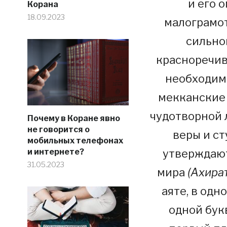
и его 
Корана
18.09.2023
малограмот
сильно
красноречив
необходим 
мекканские 
чудотворной 
Почему в Коране явно
не говорится о
веры и с
мобильных телефонах
и интернете?
утверждают
31.05.2023
мира
(Ахират
аяте, в одн
одной бук