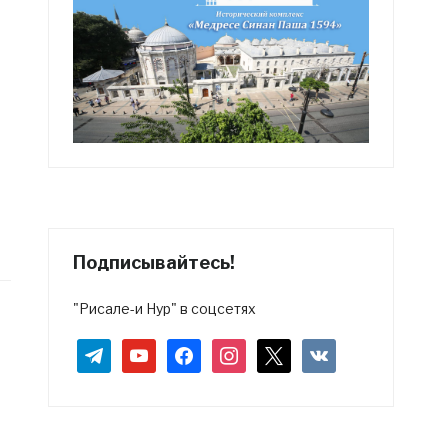
Подписывайтесь!
"Рисале-и Нур" в соцсетях
telegram
youtube
facebook
instagram
x
vkontakte