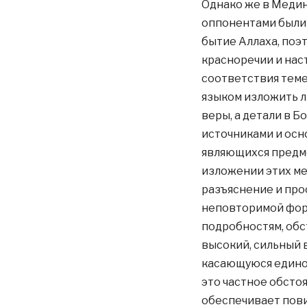
Однако же в Медине
оппонентами были
бытие Аллаха, поэт
красноречии и нас
соответствия теме
языком изложить л
веры, а детали в 
источниками и осн
являющихся предме
изложении этих ме
разъяснение и про
неповторимой форм
подробностям, обс
высокий, сильный в
касающуюся единоб
это частное обсто
обеспечивает пови