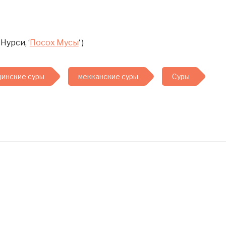
Нурси, ‘
Посох Мусы
‘ )
инские суры
мекканские суры
Суры