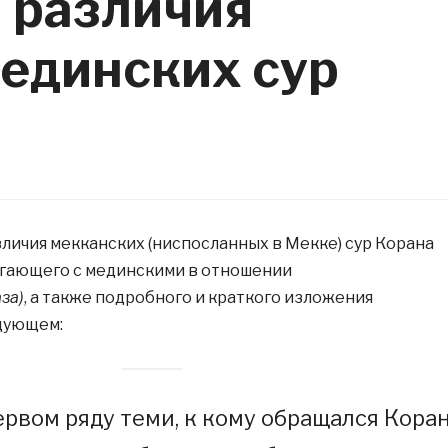
 различия
мединских сур
зличия мекканских (ниспосланных в Мекке) сур Корана
гающего с мединскими в отношении
за)
, а также подробного и краткого изложения
дующем:
ервом ряду теми, к кому обращался Коран