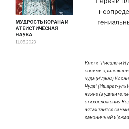
первый пл
неопреде
гениальны
МУДРОСТЬ КОРАНА И
АТЕИСТИЧЕСКАЯ
НАУКА
11.05.2023
Книги “Рисале-и Нур
своими приложения
чуда (и’джаз) Кора
Чуда” (Ишарат-уль 
языке (в удивитель
стихосложения Кора
аятах таится самы
лаконичный и’джаз