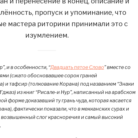
ан и перенесение в конец, описание и
лённость, пропуск и упоминание, что
е мастера риторики принимали это с
изумлением.
”, и в особенности, “
Двадцать пятое Слово
” вместе со
ми (сжато обосновавшее сорок граней
на) и тафсир (толкование Корана) под названием “Знаки
И’джаз) из книг “Рисале-и Нур”, написанный на арабском
ной форме доказавший ту грань чуда, которая касается
на), фактически показали, что в мекканских сурах и
й возвышенный слог красноречия и самый высокий
.