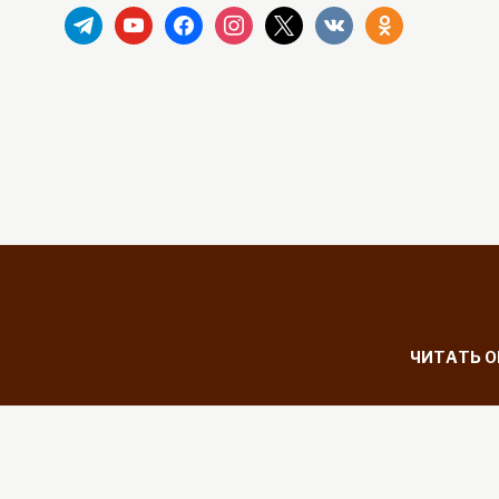
telegram
youtube
facebook
instagram
x
vkontakte
odnoklassniki
ЧИТАТЬ 