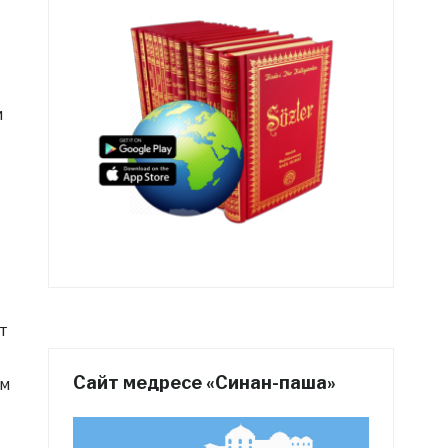
м
т
Сайт медресе «Синан-паша»
ым