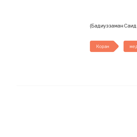
(Бадиуззаман Саид 
Коран
мед