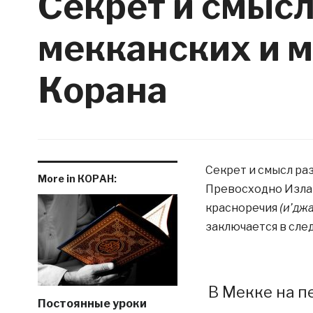
Секрет и смысл
мекканских и 
Корана
Секрет и смысл ра
More in КОРАН:
Превосходно Изла
красноречия
(и’джа
заключается в сле
В Мекке на п
Постоянные уроки