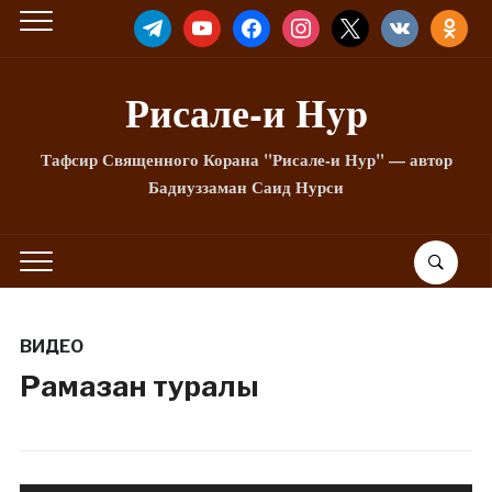
TELEGRAM
YOUTUBE
FACEBOOK
INSTAGRAM
X
VKONTAKTE
ODNOKLA
Рисале-и Hyp
Тафсир Священного Корана "Рисале-и Нур" — автор
Бадиуззаман Саид Нурси
ВИДЕО
Рамазан туралы