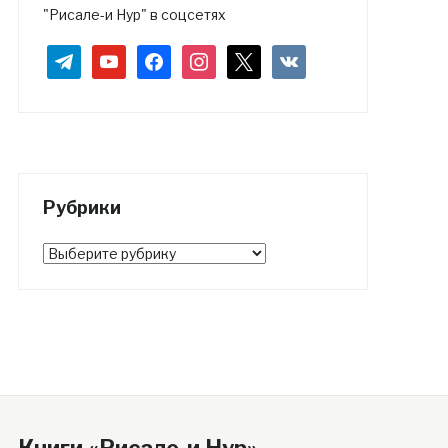
"Рисале-и Нур" в соцсетях
telegram
youtube
facebook
instagram
x
vkontakte
Рубрики
Рубрики
Книги «Рисале-и Нур»