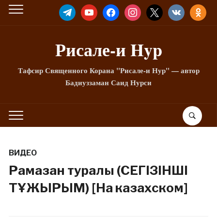
TELEGRAM
YOUTUBE
FACEBOOK
INSTAGRAM
X
VKONTAKTE
ODNOKLA
Рисале-и Hyp
Тафсир Священного Корана "Рисале-и Нур" — автор
Бадиуззаман Саид Нурси
ВИДЕО
Рамазан туралы (СЕГІЗІНШІ
ТҰЖЫРЫМ) [На казахском]