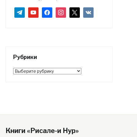
telegram
youtube
facebook
instagram
x
vkontakte
Рубрики
Рубрики
Книги «Рисале-и Нур»