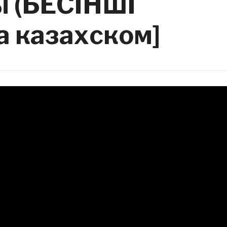
ы (БЕСІНШІ
 казахском]