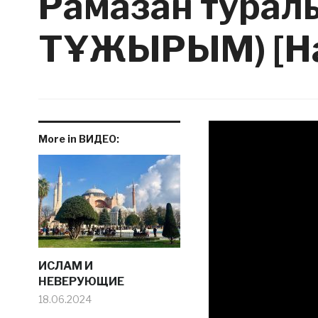
Рамазан турал
ТҰЖЫРЫМ) [На
More in ВИДЕО:
ИСЛАМ И
НЕВЕРУЮЩИЕ
18.06.2024