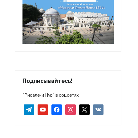
Подписывайтесь!
"Рисале-и Нур" в соцсетях
telegram
youtube
facebook
instagram
x
vkontakte