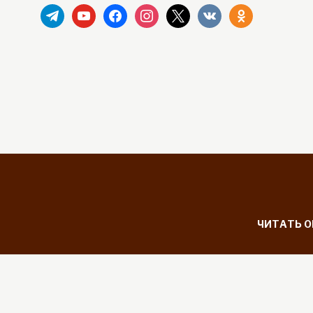
telegram
youtube
facebook
instagram
x
vkontakte
odnoklassniki
ЧИТАТЬ 