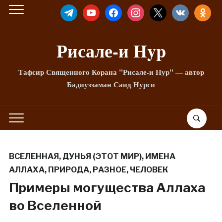
TELEGRAM
YOUTUBE
FACEBOOK
INSTAGRAM
X
VKONTAKTE
ODNOKLA
Рисале-и Hyp
Тафсир Священного Корана "Рисале-и Нур" — автор
Бадиуззаман Саид Нурси
ВСЕЛЕННАЯ
,
ДУНЬЯ (ЭТОТ МИР)
,
ИМЕНА
АЛЛАХА
,
ПРИРОДА
,
РАЗНОЕ
,
ЧЕЛОВЕК
Примеры могущества Аллаха
во Вселенной