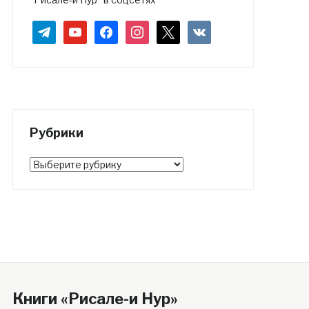
telegram
youtube
facebook
instagram
x
vkontakte
Рубрики
Рубрики
Книги «Рисале-и Нур»