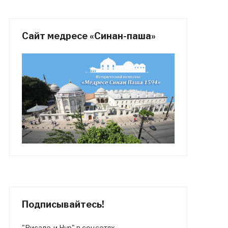
Сайт медресе «Синан-паша»
Подписывайтесь!
"Рисале-и Нур" в соцсетях