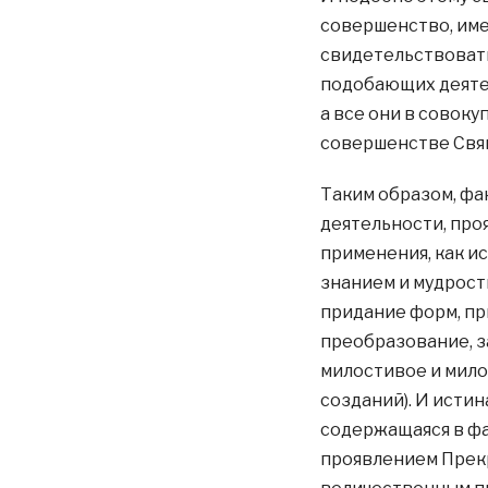
совершенство, име
свидетельствовать
подобающих деятел
а все они в совок
совершенстве Свя
Таким образом, фа
деятельности, проя
применения, как и
знанием и мудрост
придание форм, пр
преобразование, з
милостивое и мило
созданий). И истин
содержащаяся в фа
проявлением Прек