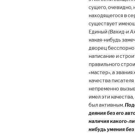
сущего, очевидно,
находящегося в сер
существует имеющи
Единый
(Вахид-и А
какая-нибудь заме
дворец бесспорно 
написание и строи
правильного строи
«мастер», а звания
качества писателя 
непременно вызыв
имел эти качества,
был активным.
Под
деяния без его авт
наличия какого-либ
нибудь умения без 