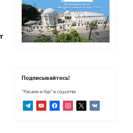
т
Подписывайтесь!
"Рисале-и Нур" в соцсетях
telegram
youtube
facebook
instagram
x
vkontakte