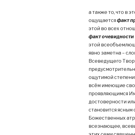
а также то, что в 
ощущается
факт п
этой во всех отно
факт очевидности 
этой всеобъемлюще
явно заметна – сл
Всеведущего Творц
предусмотрительно
ощутимой степени 
всём имеющие свои
проявляющимся Име
достоверности или
становится ясным 
Божественных атри
всезнающее, всев
этих семи священн