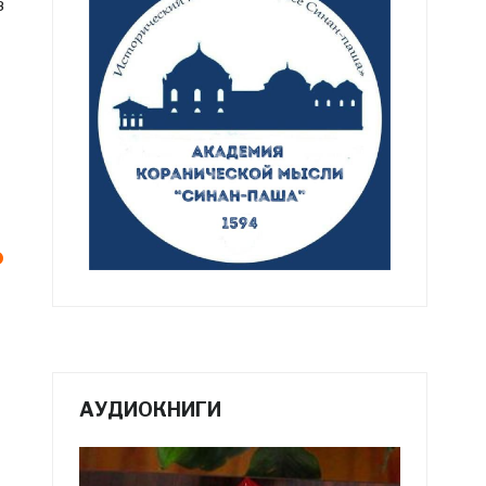
з
о
АУДИОКНИГИ