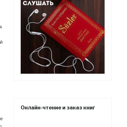
я
й
Онлайн-чтение и заказ книг
ие
о