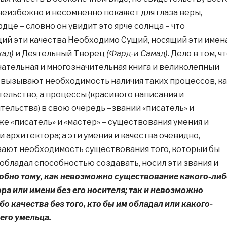
 неизбежно и несомненно покажет для глаза веры,
дце – словно он увидит это ярче солнца – что
й эти качества Необходимо Сущий, носящий эти имен
хад)
и Деятельный Творец
(Фард-и Самад)
. Дело в том, ч
чательная и многозначительная книга и великолепный
вызывают необходимость наличия таких процессов, ка
тельство, а процессы (красивого написания и
тельства) в свою очередь –званий «писатель» и
 же «писатель» и «мастер» – существования умения и
и архитектора; а эти умения и качества очевидно,
ают необходимость существования того, который бы
 обладал способностью создавать, носил эти звания и
обно тому, как невозможно существование какого-либ
ора или имени без его носителя; так и невозможно
о качества без того, кто бы им обладал или какого-
его умельца.