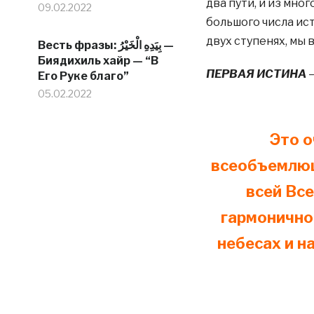
два пути, и из мно
09.02.2022
большого числа ис
двух ступенях, мы
Весть фразы: بِيَدِهِ الْخَيْرُ —
Биядихиль хайр — “В
ПЕРВАЯ ИСТИНА
Его Руке благо”
05.02.2022
Это 
всеобъемлющ
всей Вс
гармонично
небесах и н