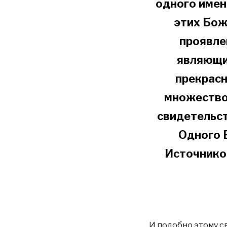
одного имен
этих Бож
проявле
являющи
прекрасн
множество
свидетельс
Одного 
Источнико
И подобно этому св