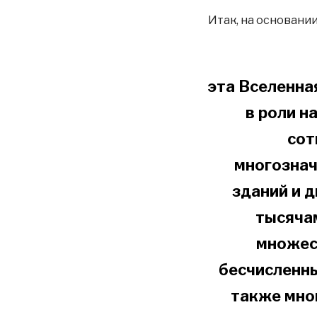
Итак, на основании
эта Вселенна
в роли н
сот
многознач
зданий и 
тысячам
множес
бесчисленн
также мно