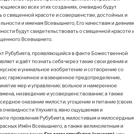
ющиеся во всех этих созданиях, очевидно будут
 о священной красоте и совершенстве, достойных и
ьности и именам Всевышнего, Его качествам и деяниям
упности будут свидетельствовать о священной красоте 
щенного Всевышнего.
кт Рубубията, проявляющийся в факте Божественной
вляет и даёт познать себя через такие свои деяния и
скусное и уникальное изобретение и сотворение со
ью; гармоничное и взвешенное предопределение,
инятие мер и управление; вольное и намеренное
амена, низведение и усовершенствование; а также
сердное оказание милости, угощение и питание (своих
а очевидности Улухията, явно ощущаемая и
кте проявления Рубубията, милостивым и милосердны
расных Имён Всевышнего, а также великолепным и