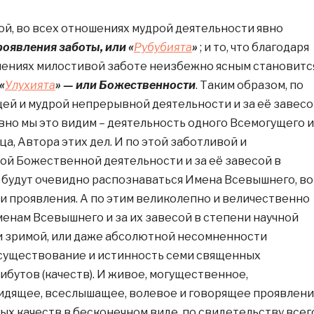
этой, во всех отношениях мудрой деятельности явно
роявления заботы, или «
Рубубията
»
; и то, что благодаря
шениях милостивой заботе неизбежно ясным становитс
«
Улухията
» — или Божественности
. Таким образом, по
й и мудрой непрерывной деятельности и за её завесо
овно мы это видим – деятельность одного Всемогущего и
а, Автора этих дел. И по этой заботливой и
й Божественной деятельности и за её завесой в
будут очевидно распознаваться Имена Всевышнего, во
 проявления. А по этим великолепно и величественно
нам Всевышнего и за их завесой в степени научной
 зримой, или даже абсолютной несомненности
существование и истинность семи священных
бутов (качеств). И живое, могущественное,
идящее, всеслышащее, волевое и говорящее проявлен
ых качеств в бесконечном виде, по свидетельству всег