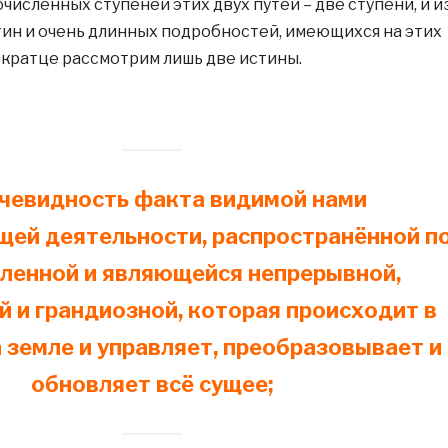
гочисленных ступеней этих двух путей – две ступени, и и
тин и очень длинных подробностей, имеющихся на этих
 вкратце рассмотрим лишь две истины.
–
очевидность факта видимой нами
ей деятельности, распространённой п
еленной и являющейся непрерывной,
й и грандиозной, которая происходит в
а земле и управляет, преобразовывает и
обновляет всё сущее;