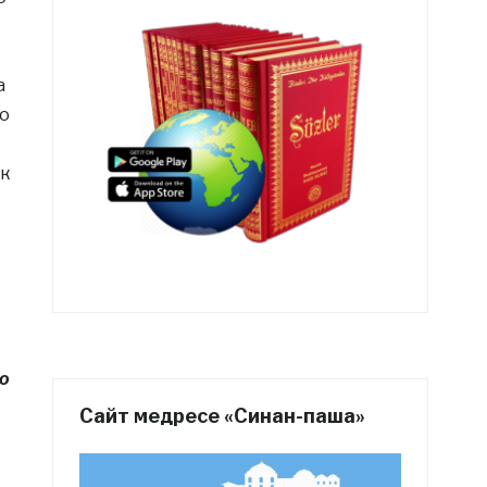
а
то
к
о
Сайт медресе «Синан-паша»