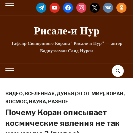
TELEGRAM
YOUTUBE
FACEBOOK
INSTAGRAM
X
VKONTAKTE
ODNOKLA
Рисале-и Hyp
Тафсир Священного Корана "Рисале-и Нур" — автор
Бадиуззаман Саид Нурси
ВИДЕО
,
ВСЕЛЕННАЯ
,
ДУНЬЯ (ЭТОТ МИР)
,
КОРАН
,
КОСМОС
,
НАУКА
,
РАЗНОЕ
Почему Коран описывает
космические явления не так