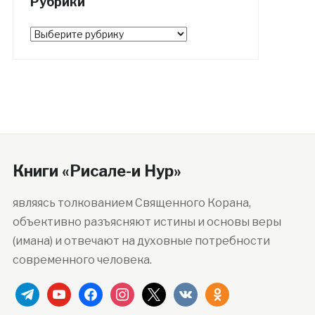
Рубрики
Рубрики
Книги «Рисале-и Нур»
являясь толкованием Священного Корана,
объективно разъясняют истины и основы веры
(имана) и отвечают на духовные потребности
современного человека.
telegram
youtube
facebook
instagram
x
vkontakte
odnoklassniki