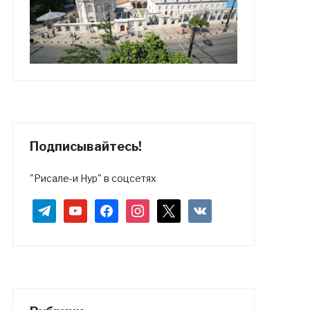
Подписывайтесь!
"Рисале-и Нур" в соцсетях
telegram
youtube
facebook
instagram
x
vkontakte