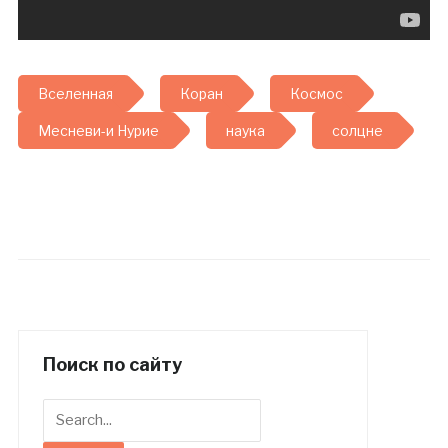
Вселенная
Коран
Космос
Месневи-и Нурие
наука
солцне
Поиск по сайту