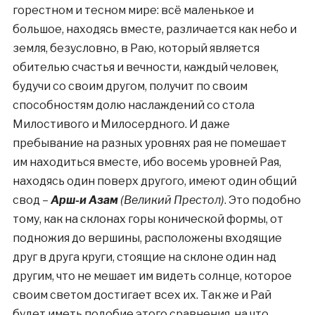
горестном и тесном мире: всё маленькое и
большое, находясь вместе, различается как небо и
земля, безусловно, в Раю, который является
обителью счастья и вечности, каждый человек,
будучи со своим другом, получит по своим
способностям долю наслаждений со стола
Милостивого и Милосердного. И даже
пребывание на разных уровнях рая не помешает
им находиться вместе, ибо восемь уровней Рая,
находясь один поверх другого, имеют один общий
свод –
Арш-и Азам
(Великий Престол)
. Это подобно
тому, как на склонах горы конической формы, от
подножия до вершины, расположены входящие
друг в друга круги, стоящие на склоне один над
другим, что не мешает им видеть солнце, которое
своим светом достигает всех их. Так же и Рай
будет иметь подобие этого сравнения, на что