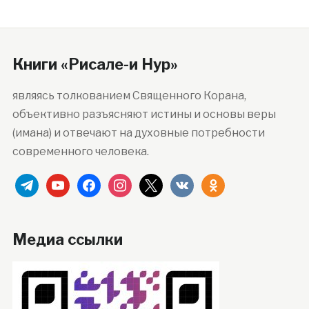
Книги «Рисале-и Нур»
являясь толкованием Священного Корана,
объективно разъясняют истины и основы веры
(имана) и отвечают на духовные потребности
современного человека.
telegram
youtube
facebook
instagram
x
vkontakte
odnoklassniki
Медиа ссылки