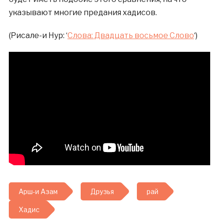
указывают многие предания хадисов.
(Рисале-и Нур: ‘
Слова: Двадцать восьмое Слово
‘)
Арш-и Азам
Друзья
рай
Хадис