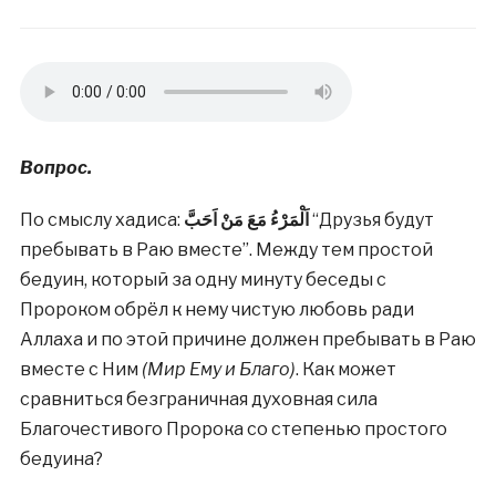
Вопрос.
По смыслу хадиса:
اَلْمَرْءُ مَعَ مَنْ اَحَبَّ
“Друзья будут
пребывать в Раю вместе”. Между тем простой
бедуин, который за одну минуту беседы с
Пророком обрёл к нему чистую любовь ради
Аллаха и по этой причине должен пребывать в Раю
вместе с Ним
(Мир Ему и Благо)
. Как может
сравниться безграничная духовная сила
Благочестивого Пророка со степенью простого
бедуина?