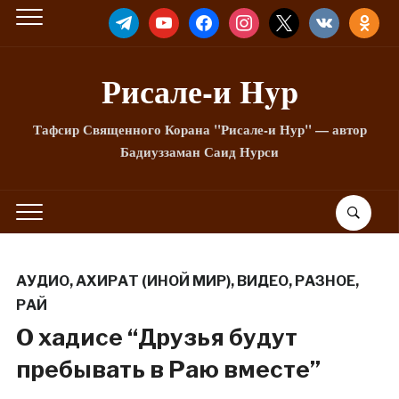
TELEGRAM
YOUTUBE
FACEBOOK
INSTAGRAM
X
VKONTAKTE
ODNOKLA
Рисале-и Hyp
Тафсир Священного Корана "Рисале-и Нур" — автор
Бадиуззаман Саид Нурси
АУДИО
,
АХИРАТ (ИНОЙ МИР)
,
ВИДЕО
,
РАЗНОЕ
,
РАЙ
О хадисе “Друзья будут
пребывать в Раю вместе”