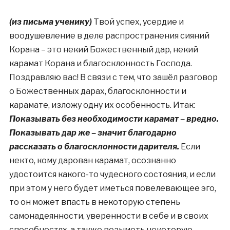
(из письма ученику)
Твой успех, усердие и
воодушевление в деле распространения сияний
Корана – это некий Божественный дар, некий
карамат Корана и благосклонность Господа.
Поздравляю вас! В связи с тем, что зашёл разговор
о Божественных дарах, благосклонности и
карамате, изложу одну их особенность. Итак:
Показывать без необходимости карамат – вредно.
Показывать дар же – значит благодарно
рассказать о благосклонности дарителя.
Если
некто, кому дарован карамат, осознанно
удостоится какого-то чудесного состояния, и если
при этом у него будет иметься повелевающее эго,
то он может впасть в некоторую степень
самонадеянности, уверенности в себе и в своих
способностях, а также возыметь некоторую