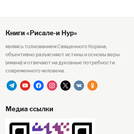
Книги «Рисале-и Нур»
являясь толкованием Священного Корана,
объективно разъясняют истины и основы веры
(имана) и отвечают на духовные потребности
современного человека.
telegram
youtube
facebook
instagram
x
vkontakte
odnoklassniki
Медиа ссылки