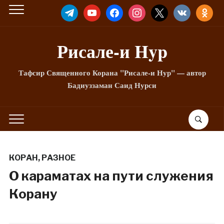
TELEGRAM
YOUTUBE
FACEBOOK
INSTAGRAM
X
VKONTAKTE
ODNOKLA
Рисале-и Hyp
Тафсир Священного Корана "Рисале-и Нур" — автор
Бадиуззаман Саид Нурси
КОРАН
,
РАЗНОЕ
О караматах на пути служения
Корану