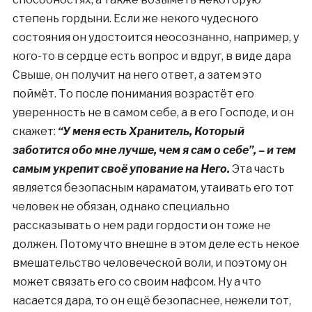
степень гордыни. Если же некого чудесного
состояния он удостоится неосознанно, например, у
кого-то в сердце есть вопрос и вдруг, в виде дара
Свыше, он получит на него ответ, а затем это
поймёт. То после понимания возрастёт его
уверенность не в самом себе, а в его Господе, и он
скажет:
“У меня есть Хранитель, Который
заботится обо мне лучше, чем я сам о себе”, – и тем
самым укрепит своё упование на Него.
Эта часть
является безопасным караматом, утаивать его тот
человек не обязан, однако специально
рассказывать о нем ради гордости он тоже не
должен. Потому что внешне в этом деле есть некое
вмешательство человеческой воли, и поэтому он
может связать его со своим нафсом. Ну а что
касается дара, то он ещё безопаснее, нежели тот,