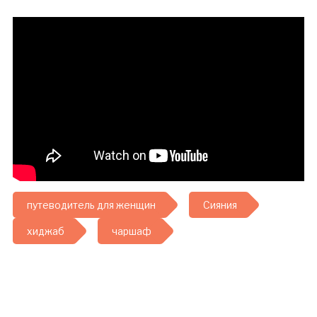
путеводитель для женщин
Сияния
хиджаб
чаршаф