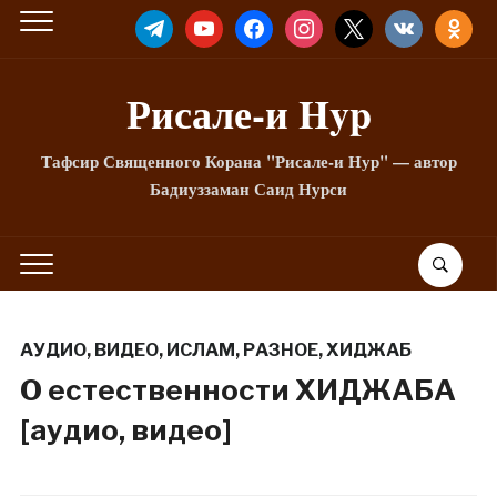
TELEGRAM
YOUTUBE
FACEBOOK
INSTAGRAM
X
VKONTAKTE
ODNOKLA
Рисале-и Hyp
Тафсир Священного Корана "Рисале-и Нур" — автор
Бадиуззаман Саид Нурси
АУДИО
,
ВИДЕО
,
ИСЛАМ
,
РАЗНОЕ
,
ХИДЖАБ
О естественности ХИДЖАБА
[аудио, видео]