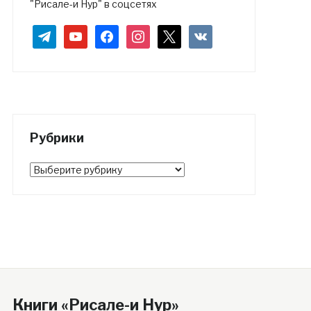
"Рисале-и Нур" в соцсетях
telegram
youtube
facebook
instagram
x
vkontakte
Рубрики
Рубрики
Книги «Рисале-и Нур»