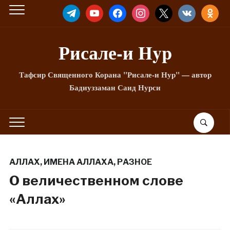
TELEGRAM
YOUTUBE
FACEBOOK
INSTAGRAM
X
VKONTAKTE
ODNOKLA
Рисале-и Hyp
Тафсир Священного Корана "Рисале-и Нур" — автор
Бадиуззаман Саид Нурси
АЛЛАХ
,
ИМЕНА АЛЛАХА
,
РАЗНОЕ
О величественном слове
«Аллах»