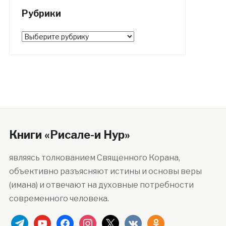
Рубрики
Рубрики
Книги «Рисале-и Нур»
являясь толкованием Священного Корана,
объективно разъясняют истины и основы веры
(имана) и отвечают на духовные потребности
современного человека.
telegram
youtube
facebook
instagram
x
vkontakte
odnoklassniki