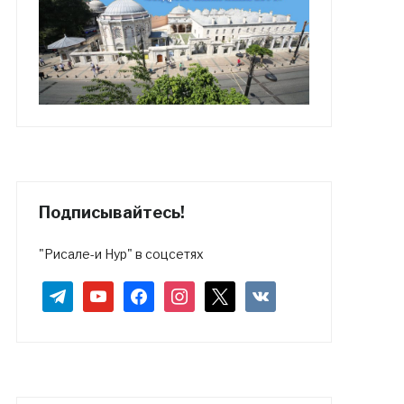
Подписывайтесь!
"Рисале-и Нур" в соцсетях
telegram
youtube
facebook
instagram
x
vkontakte