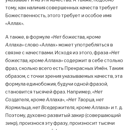
тому, как наличия совершенных качеств требует
Божественность, этого требует и особое имя
«Аллах».
А также, в формуле
«Нет божества, кроме
Аллаха»
слово «Аллах» может употребляться в
связке с качествами. Исходя из этого, фраза
«Нет
божества, кроме Аллаха»
содержит в себе столько
фраз, сколько всего есть Прекрасных Имён. Таким
образом, с точки зрения указываемых качеств, эта
формула единобожия, будучи одной фразой,
становится тысячей фраз. Например,
«Нет
Создателя, кроме Аллаха»
,
«Нет Творца, нет
Кормильца, нет Вседержителя, кроме Аллаха»
и т. д.
Поэтому, духовно развитый
закир
(совершающий
зикр), произнося эту фразу, произносит тысячи