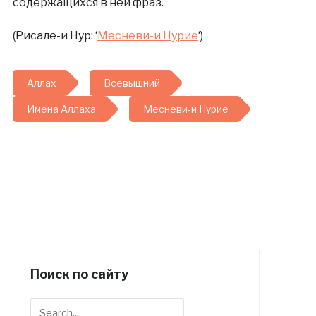
содержащихся в ней фраз.
(Рисале-и Нур: ‘
Месневи-и Нурие
‘)
Аллах
Всевышний
Имена Аллаха
Месневи-и Нурие
Поиск по сайту