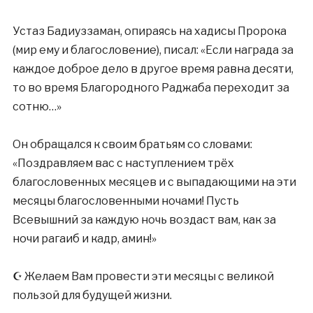
⠀
Устаз Бадиуззаман, опираясь на хадисы Пророка
(мир ему и благословение), писал: «Если награда за
каждое доброе дело в другое время равна десяти,
то во время Благородного Раджаба переходит за
сотню…»
⠀
Он обращался к своим братьям со словами:
«Поздравляем вас с наступлением трёх
благословенных месяцев и с выпадающими на эти
месяцы благословенными ночами! Пусть
Всевышний за каждую ночь воздаст вам, как за
ночи рагаиб и кадр, амин!»
⠀
☪️ Желаем Вам провести эти месяцы с великой
пользой для будущей жизни.