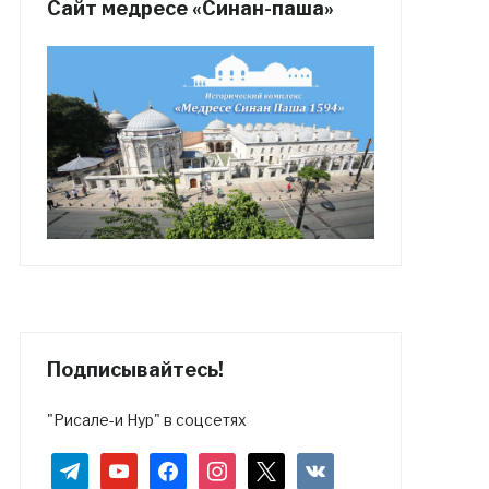
Сайт медресе «Синан-паша»
Подписывайтесь!
"Рисале-и Нур" в соцсетях
telegram
youtube
facebook
instagram
x
vkontakte