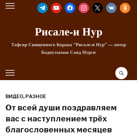
TELEGRAM
YOUTUBE
FACEBOOK
INSTAGRAM
X
VKONTAKTE
ODNOKLA
Рисале-и Hyp
Тафсир Священного Корана "Рисале-и Нур" — автор
Бадиуззаман Саид Нурси
ВИДЕО
,
РАЗНОЕ
От всей души поздравляем
вас с наступлением трёх
благословенных месяцев