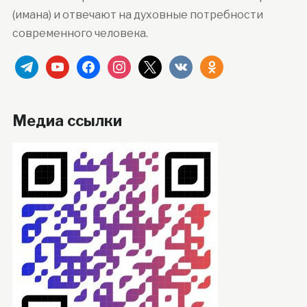
(имана) и отвечают на духовные потребности
современного человека.
telegram
youtube
facebook
instagram
x
vkontakte
odnoklassniki
Медиа ссылки