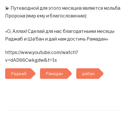
⠀
💫 Путеводной для этого месяцев является мольба
Пророка (мир ему и благословение):
⠀
«О, Аллах! Сделай для нас благодатными месяцы
Раджаб и Ша’бан и дай нам достичь Рамадан»
https://www.youtube.com/watch?
v=dAD66Cwkgdw&t=1s
Раджаб
Рамадан
шабан