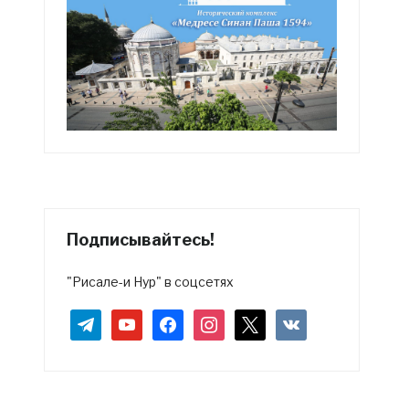
Подписывайтесь!
"Рисале-и Нур" в соцсетях
telegram
youtube
facebook
instagram
x
vkontakte