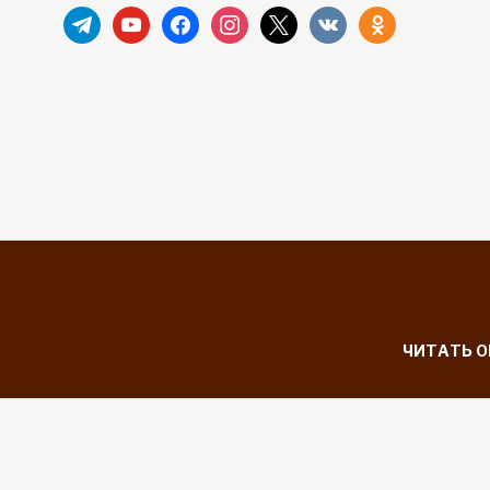
telegram
youtube
facebook
instagram
x
vkontakte
odnoklassniki
ЧИТАТЬ 