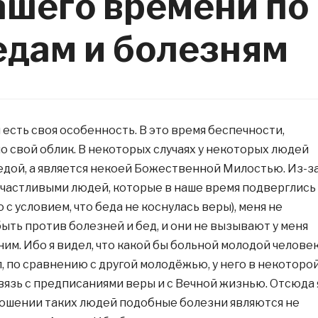
ашего времени по
едам и болезням
есть своя особенность. В это время беспечности,
о свой облик. В некоторых случаях у некоторых людей
бедой, а является некоей Божественной Милостью. Из-з
 счастливыми людей, которые в наше время подверглись
 с условием, что беда не коснулась веры), меня не
ыть против болезней и бед, и они не вызывают у меня
ним. Ибо я видел, что какой бы больной молодой челове
, по сравнению с другой молодёжью, у него в некоторо
вязь с предписаниями веры и с Вечной жизнью. Отсюда 
ношении таких людей подобные болезни являются не