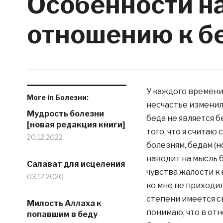
Особенности н
отношению к б
У каждого времени 
More in Болезни:
несчастье изменил
Мудрость болезни
беда не является 
[новая редакция книги]
того, что я считаю
20.12.2022
болезням, бедам (но
наводит на мысль б
Салават для исцеления
чувства жалости к 
03.12.2020
ко мне не приходил
степени имеется с
Милость Аллаха к
понимаю, что в от
попавшим в беду