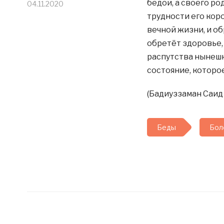
бедой, а своего ро
04.11.2020
трудности его кор
вечной жизни, и о
обретёт здоровье, 
распутства нынешн
состояние, которое
(Бадиуззаман Саид 
Беды
Бол