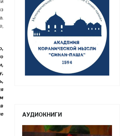
ий
из
а.
е,
о,
го
и,
у,
ь,
ля
ым
 в
ие
АУДИОКНИГИ