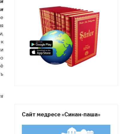
ли
 и
ве
яя
и,
 к
ни
то
её
ть
ия
Сайт медресе «Синан-паша»