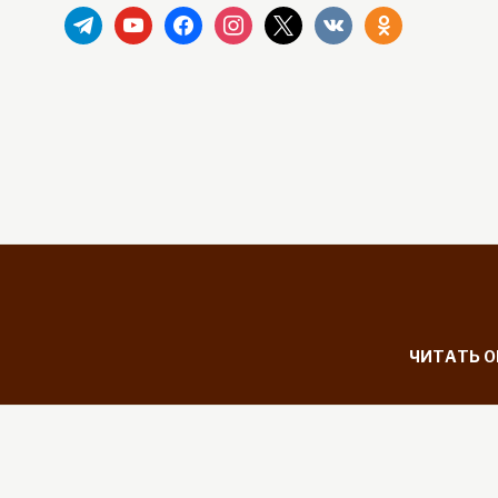
telegram
youtube
facebook
instagram
x
vkontakte
odnoklassniki
ЧИТАТЬ 