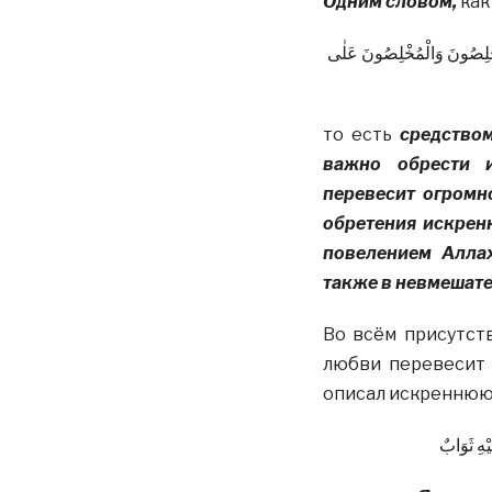
Одним словом,
как
لْمُخْلِصُونَ وَالْمُخْلِصُونَ عَلٰى
то есть
средством
важно обрести и
перевесит огромн
обретения искренн
повелением Аллах
также в невмешате
Во всём присутств
любви перевесит 
описал искреннюю
هِ ثَوَابٌ