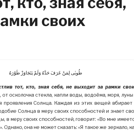
т, кто, зная себя,
рамки своих
طُوبٰى لِمَنْ عَرَفَ حَدَّهُ وَلَمْ يَتَجَاوَزْ طَوْرَهُ
стлив тот, кто, зная себя, не выходит за рамки сво
от осколочка стекла, капли воды, водоёма, моря, луны
я проявления Солнца. Каждая из этих вещей вбирает
одобие Солнца в меру своих способностей и знает св
ы, в меру своих способностей, говорит: «Во мне имеет
 Однако, она не может сказать: «Я такое же зеркало, к