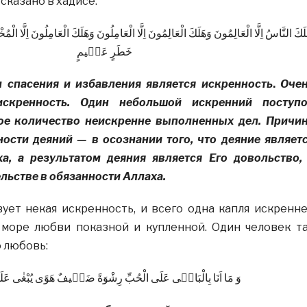
 сказано в хадисе:
لَكَ النَّاسُ اِلَّا الْعَالِمُونَ وَهَلَكَ الْعَالِمُونَ اِلَّا الْعَامِلُونَ وَهَلَكَ الْعَامِلُونَ اِلَّا ا
خَطَرٍ عَظٖيمٍ
 спасения и избавления является искренность
.
Оче
скренность. Один небольшой искренний поступ
ое количество неискренне выполненных дел. Причи
ости деяний — в осознании того, что деяние являет
а, а результатом деяния является Его довольство,
льстве в обязанности Аллаха.
ует некая искренность, и всего одна капля искренн
море любви показной и купленной. Один человек т
 любовь:
وَ مَا اَنَا بِالْبَاغٖى عَلَى الْحُبِّ رِشْوَةً ضَعٖيفٌ هَوًى يُبْغٰى عَلَيْ