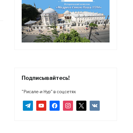
Подписывайтесь!
"Рисале-и Нур" в соцсетях
telegram
youtube
facebook
instagram
x
vkontakte