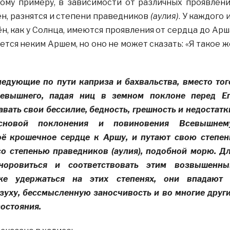
тому примеру, в зависимости от различных проявлен
н, разнятся и степени праведников
(аулия)
. У каждого 
, как у Солнца, имеются проявления от сердца до Арш
тся неким Аршем, но оно не может сказать: «Я такое ж
едующие по пути каприза и бахвальства, вместо тог
евышнего, падая ниц в земном поклоне перед Е
авать свои бессилие, бедность, грешность и недостатк
сновой поклонения и повиновения Всевышнем
ё крошечное сердце к Аршу, и путают свою степен
со степенью праведников (аулия), подобной морю. Д
норовиться
и соответствовать этим возвышенн
же удержаться на этих степенях, они впадают
зуху, бессмысленную заносчивость и во многие друг
остояния.