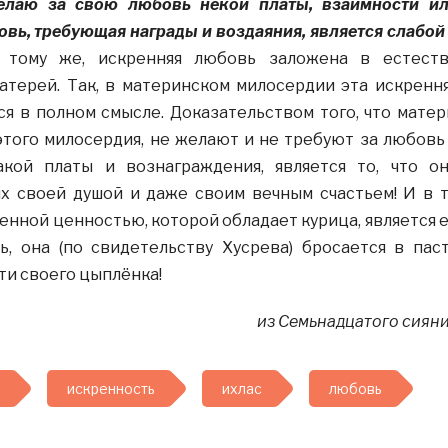
елаю за свою любовь некой платы, взаимности и
овь, требующая награды и воздаяния, является слабой
тому же, искренняя любовь заложена в естест
атерей. Так, в материнском милосердии эта искренн
я в полном смысле. Доказательством того, что матер
этого милосердия, не желают и не требуют за любовь
кой платы и вознаграждения, является то, что о
х своей душой и даже своим вечным счастьем! И в 
венной ценностью, которой обладает курица, является 
ь, она (по свидетельству Хусрева) бросается в пас
ти своего цыплёнка!
из Семьнадцатого сиян
искренность
ихлас
любовь