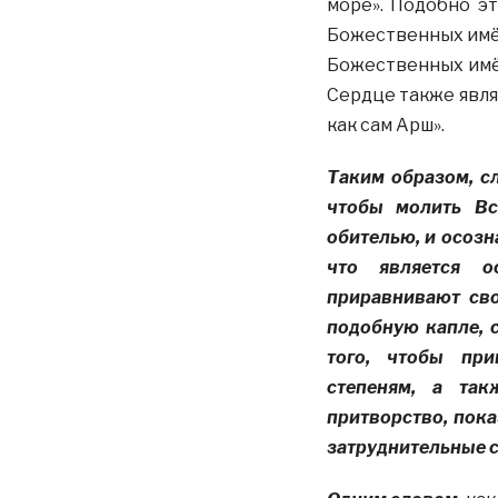
море». Подобно э
Божественных имё
Божественных имён
Сердце также являе
как сам Арш».
Таким образом, сл
чтобы молить Вс
обителью, и осозн
что является о
приравнивают сво
подобную капле, 
того, чтобы
при
степеням, а так
притворство, пока
затруднительные с