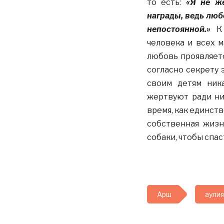
то есть:
«Я не ж
награды, ведь люб
непостоянной.»
К 
человека и всех м
любовь проявляетс
согласно секрету 
своим детям ника
жертвуют ради ни
время, как единст
собственная жизн
собаки, чтобы спас
Арш
аулия