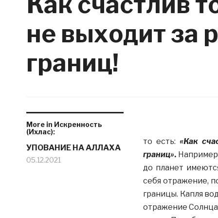
Как счастлив то
не выходит за 
границ!
More in Искренность
(Ихлас):
то есть:
«Как сча
УПОВАНИЕ НА АЛЛАХА
границ»
.
Например, 
05.12.2021
до планет имеютс
себя отражение, п
границы. Капля вод
отражение Солнца».