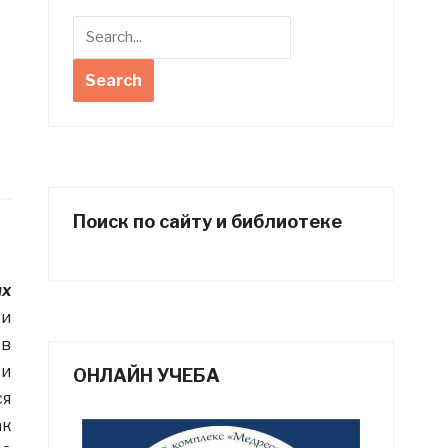
Поиск по сайту и библиотеке
их
 и
 в
ои
ОНЛАЙН УЧЕБА
ся
ак