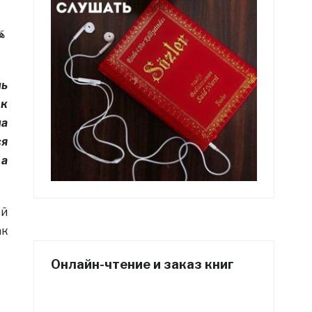
هَ
нь
ок
на
ся
 а
ей
ак
Онлайн-чтение и заказ книг