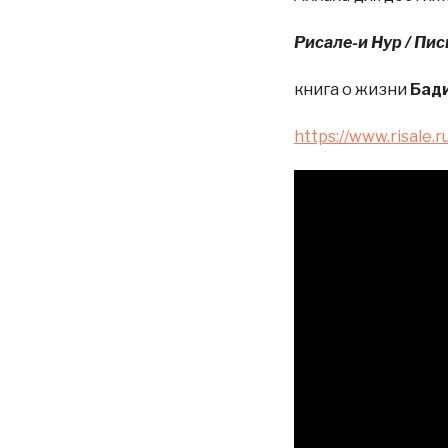
Рисале-и Нур / Пи
книга о жизни
Бади
https://www.risale.r