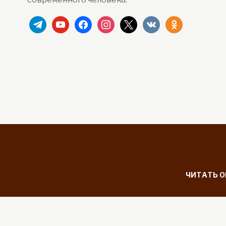
telegram
youtube
facebook
instagram
x
vkontakte
odnoklassniki
ЧИТАТЬ 