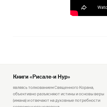
Книги «Рисале-и Нур»
являясь толкованием Священного Корана,
объективно разъясняют истины и основы веры
(имана) и отвечают на духовные потребности
современного человека.