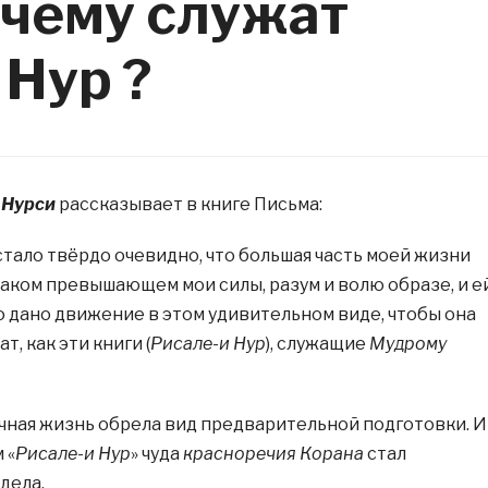
 чему служат
 Нур ?
 Нурси
рассказывает в книге Письма:
стало твёрдо очевидно, что большая часть моей жизни
таком превышающем мои силы, разум и волю образе, и е
о дано движение в этом удивительном виде, чтобы она
т, как эти книги (
Рисале-и Нур
), служащие
Мудрому
учная жизнь обрела вид предварительной подготовки. И
 «
Рисале-и Нур
» чуда
красноречия Корана
стал
 дела.