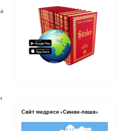
ей
и
Сайт медресе «Синан-паша»