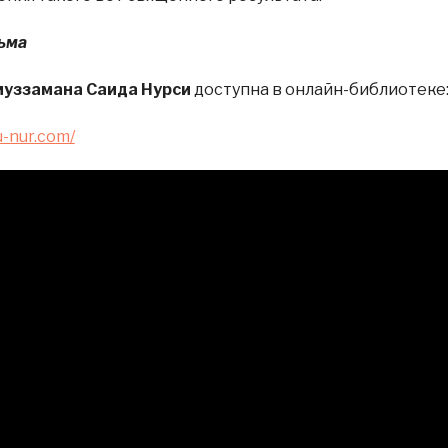
сьма
уззамана Саида Нурси
доступна в онлайн-библиотеке
u-nur.com/