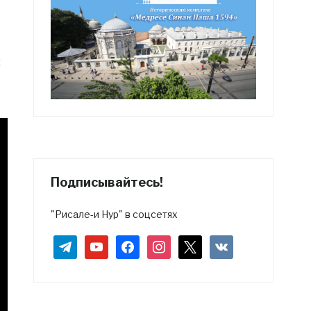
:
Подписывайтесь!
"Рисале-и Нур" в соцсетях
telegram
youtube
facebook
instagram
x
vkontakte