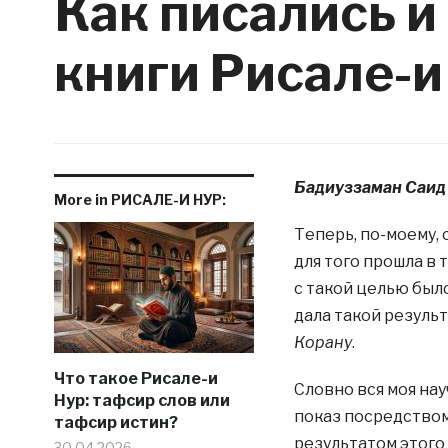
Как писались и
книги Рисале-и
Бадиуззаман Саид
More in РИСАЛЕ-И НУР:
Теперь, по-моему, 
для того прошла в 
с такой целью был
дала такой результа
Корану
.
Что такое Рисале-и
Словно вся моя на
Нур: тафсир слов или
показ посредством
тафсир истин?
результатом этого
30.04.2026