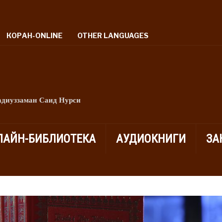
КОРАН-ONLINE
OTHER LANGUAGES
адиуззаман Саид Нурси
ЛАЙН-БИБЛИОТЕКА
АУДИОКНИГИ
ЗА