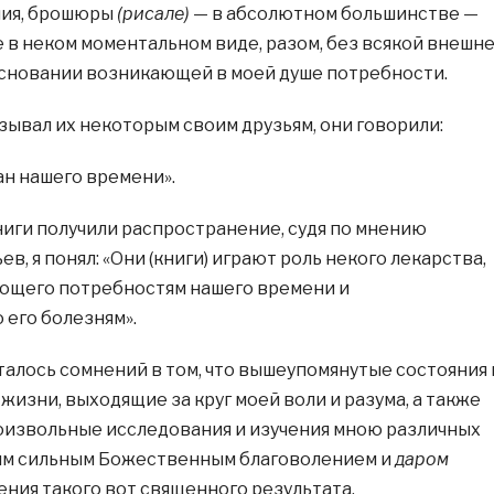
ия, брошюры
(рисале)
— в абсолютном большинстве —
 в неком моментальном виде, разом, без всякой внешн
основании возникающей в моей душе потребности.
азывал их некоторым своим друзьям, они говорили:
ан нашего времени».
книги получили распространение, судя по мнению
в, я понял: «Они (книги) играют роль некого лекарства,
ющего потребностям нашего времени и
его болезням».
сталось сомнений в том, что вышеупомянутые состояния 
изни, выходящие за круг моей воли и разума, а также
оизвольные исследования и изучения мною различных
ким сильным Божественным благоволением и
даром
ния такого вот священного результата.