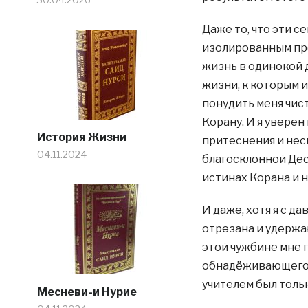
Даже то, что эти с
изолированным про
жизнь в одинокой 
жизни, к которым и
понудить меня чис
Корану. И я уверен
История Жизни
притеснения и нес
04.11.2024
благосклонной Дес
истинах Корана и н
И даже, хотя я с д
отрезана и удержана
этой чужбине мне 
обнадёживающего м
учителем был толь
Месневи-и Нурие