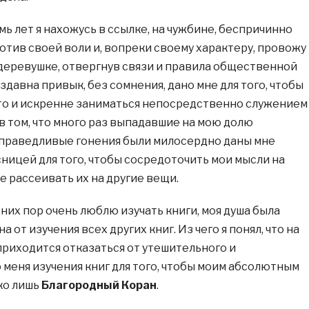
емь лет я нахожусь в ссылке, на чужбине, беспричинно
тив своей воли и, вопреки своему характеру, провожу
деревушке, отвергнув связи и правила общественной
здавна привык, без сомнения, дано мне для того, чтобы
то и искренне заниматься непосредственно служением
 в том, что много раз выпадавшие на мою долю
праведливые гонения были милосердно даны мне
ницей для того, чтобы сосредоточить мои мысли на
е рассеивать их на другие вещи.
авних пор очень люблю изучать книги, моя душа была
 от изучения всех других книг. Из чего я понял, что на
приходится отказаться от утешительного и
еня изучения книг для того, чтобы моим абсолютным
ко лишь
Благородный Коран
.