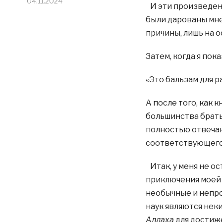
04.11.2024
И эти произведен
были дарованы мне
причины, лишь на 
Затем, когда я пок
«Это бальзам для р
А после того, как 
большинства братье
полностью отвеча
соответствующего 
Итак, у меня не о
приключения моей ж
необычные и непр
наук являются не
Аллаха
для достиже