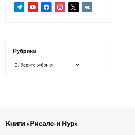
telegram
youtube
facebook
instagram
x
vkontakte
Рубрики
Рубрики
Книги «Рисале-и Нур»