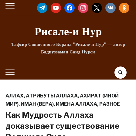
TELEGRAM
YOUTUBE
FACEBOOK
INSTAGRAM
X
VKONTAKTE
ODNOKLA
Рисале-и Hyp
Тафсир Священного Корана "Рисале-и Нур" — автор
Бадиуззаман Саид Нурси
АЛЛАХ
,
АТРИБУТЫ АЛЛАХА
,
АХИРАТ (ИНОЙ
МИР)
,
ИМАН (ВЕРА)
,
ИМЕНА АЛЛАХА
,
РАЗНОЕ
Как Мудрость Аллаха
доказывает существование