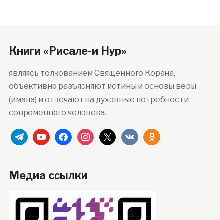
Книги «Рисале-и Нур»
являясь толкованием Священного Корана,
объективно разъясняют истины и основы веры
(имана) и отвечают на духовные потребности
современного человека.
telegram
youtube
facebook
instagram
x
vkontakte
odnoklassniki
Медиа ссылки