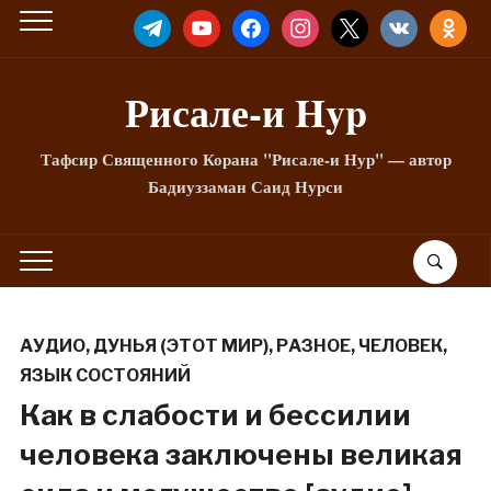
TELEGRAM
YOUTUBE
FACEBOOK
INSTAGRAM
X
VKONTAKTE
ODNOKLA
Рисале-и Hyp
Тафсир Священного Корана "Рисале-и Нур" — автор
Бадиуззаман Саид Нурси
АУДИО
,
ДУНЬЯ (ЭТОТ МИР)
,
РАЗНОЕ
,
ЧЕЛОВЕК
,
ЯЗЫК СОСТОЯНИЙ
Как в слабости и бессилии
человека заключены великая