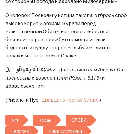
со стороны Господа и даровано Милосердным.
О человек! Поскольку истина такова, отбрось своё
высокомерие и эгоизм. Вырази перед
Божественной Обителью свою слабость и
бессилие через просьбу о помощи, а также
бедность и нужду – через мольбу и молитвы,
покажи, что ты раб Его. Скажи:
حَسْبُنَا اللّٰهُ وَنِعْمَ الْوَكٖيلُ
«…Достаточно нам Аллаха, Он –
прекрасный доверенный!» (Коран, 3:173)
и
возвысься этим!
(Рисале-и Нур: ‘
Двадцать третье Слово
‘)
Аят
Коран
СЛОВА
человек
Язык состояний