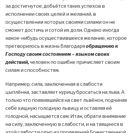
за достигнутое, добьётся таких успехов в
исполнении своих целей и желаний, в
осуществлении которых своими силами он не
сможет достичь и сотой их доли. Однако иногда
какое-нибудь осуществившееся желание, которое
претворилось в жизнь благодаря
обращению к
Господу своим состоянием – языком своих
действий,
человек по ошибке причисляет своим
силам и способностям.
Например, сила, заключенная в слабости
цыплёнка, заставляет курицу бросаться на льва. А
только что появившийся на свет львёнок, подчиняя
себе хищную голодную львицу и оставляя её
голодной, насыщается сам. Итак, обрати внимание
на силу, заключенную в слабости, и на таящееся в
этой слабости одно из проявлений Божественной