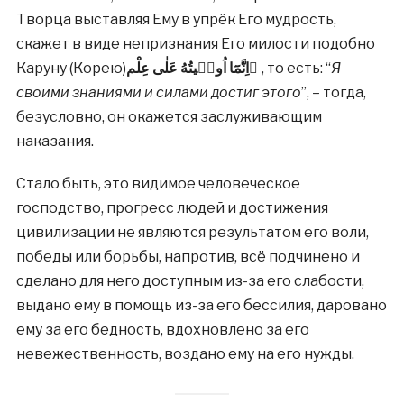
Творца выставляя Ему в упрёк Его мудрость,
скажет в виде непризнания Его милости подобно
Каруну (Корею)
اِنَّمَٓا اُوتٖيتُهُ عَلٰى عِلْم ٍ
, то есть: “
Я
своими знаниями и силами достиг этого
”, – тогда,
безусловно, он окажется заслуживающим
наказания.
Стало быть, это видимое человеческое
господство, прогресс людей и достижения
цивилизации не являются результатом его воли,
победы или борьбы, напротив, всё подчинено и
сделано для него доступным из-за его слабости,
выдано ему в помощь из-за его бессилия, даровано
ему за его бедность, вдохновлено за его
невежественность, воздано ему на его нужды.