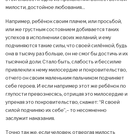
милости, достойное любования…
Например, ребёнок своим плачем, или просьбой,
или же грустным состоянием добивается таких
успехов в исполнении своих желаний, и ему
подчиняются такие силы, что своей силёнкой, будь
она в тысячу раз больше, он не смог бы достичь и их
тысячной доли. Стало быть, слабость и бессилие
привлекли к нему милосердие и покровительство,
отчего он своим маленьким пальчиком подчиняет
себе героев. И если например этот же ребёнок по
глупости превознесясь, отрицая это милосердие и
упрекая это покровительство, скажет: “Я своей
силой подчиняю их себе”,– то несомненно
заслужит наказания.
Точно так же, если человек, отвергая милость