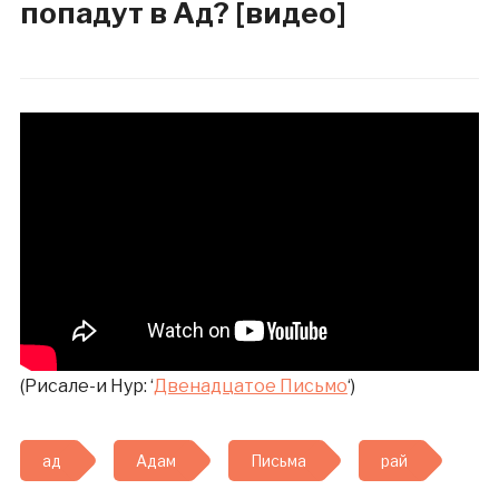
попадут в Ад? [видео]
(Рисале-и Нур: ‘
Двенадцатое Письмо
‘)
ад
Адам
Письма
рай