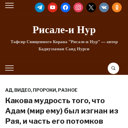
TELEGRAM
YOUTUBE
FACEBOOK
INSTAGRAM
X
VKONTAKTE
ODNOKLA
Рисале-и Hyp
Тафсир Священного Корана "Рисале-и Нур" — автор
Бадиуззаман Саид Нурси
АД
,
ВИДЕО
,
ПРОРОКИ
,
РАЗНОЕ
Какова мудрость того, что
Адам (мир ему) был изгнан из
Рая, и часть его потомков