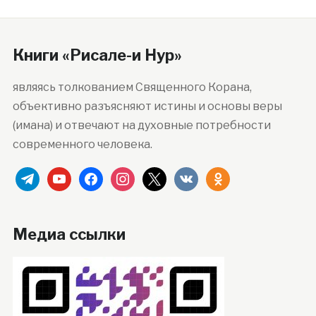
Книги «Рисале-и Нур»
являясь толкованием Священного Корана,
объективно разъясняют истины и основы веры
(имана) и отвечают на духовные потребности
современного человека.
telegram
youtube
facebook
instagram
x
vkontakte
odnoklassniki
Медиа ссылки