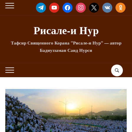
TELEGRAM
YOUTUBE
FACEBOOK
INSTAGRAM
X
VKONTAKTE
ODNOKLA
Рисале-и Hyp
Тафсир Священного Корана "Рисале-и Нур" — автор
Бадиуззаман Саид Нурси