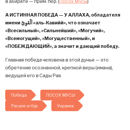
в ахирате — прим. пер. (
Посох Мусы
)
А ИСТИННАЯ ПОБЕДА — У АЛЛАХА, обладателя
имени اَلْقَوِيّ «аль-Кавийй», что означает
«Всесильный», «Сильнейший», «Мо­гу­чий»,
«Всемогущий», «Могущественный», и
«ПОБЕЖДАЮЩИЙ», а значит и дающий победу.
Главная победа человека в этой дунье — это
обретение осознанной, крепкой веры (имана),
ведущей его в Сады Рая.
Победа
ПОСОХ МУСЫ
Рисале-и Нур
Украина