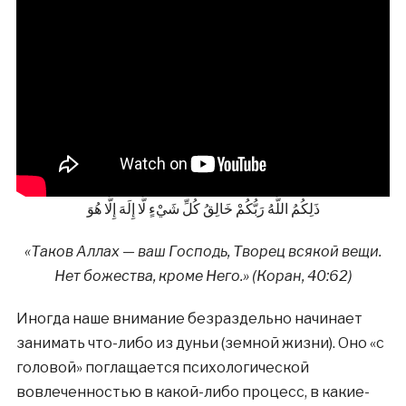
ذَلِكُمُ اللَّهُ رَبُّكُمْ خَالِقُ كُلِّ شَيْءٍ لَّا إِلَهَ إِلَّا هُوَ
«Таков Аллах — ваш Господь, Творец всякой вещи.
Нет божества, кроме Него.» (Коран, 40:62)
Иногда наше внимание безраздельно начинает
занимать что-либо из дуньи (земной жизни). Оно «с
головой» поглащается психологической
вовлеченностью в какой-либо процесс, в какие-