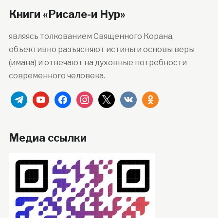
Книги «Рисале-и Нур»
являясь толкованием Священного Корана,
объективно разъясняют истины и основы веры
(имана) и отвечают на духовные потребности
современного человека.
telegram
youtube
facebook
instagram
x
vkontakte
odnoklassniki
Медиа ссылки