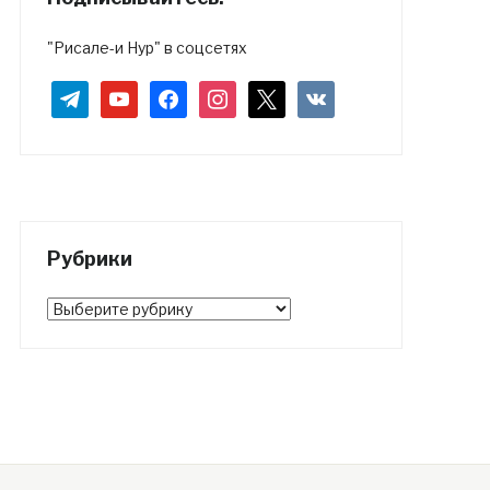
"Рисале-и Нур" в соцсетях
telegram
youtube
facebook
instagram
x
vkontakte
Рубрики
Рубрики