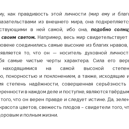
му, как правдивость этой личности
(мир ему и благ
азательствами из внешнего мира, она подкрепляетс
ествующими в ней самой, ибо она,
подобно солнц
 своим светом.
Например, весь мир свидетельствует
еловеке соединились самые высокие из благих нравов,
вляется то, что он — носитель духовной личност
я самые чистые черты характера. Сила его вер
я находящимися на самой высокой степен
ю, покорностью и поклонением, а также, исходящие 
ия степень надёжности, совершенная серьёзность
веренности в каждом деле и поступке, являются твёрды
того, что он верен правде и следует истине. Да, зеле
 красота цветов, свежесть плодов – свидетели того, ч
доровым и полным жизни.