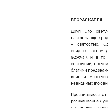
ВТОРАЯ КАПЛЯ
Друг! Это свет
наставляющее род 
– святостью. О
свидетельством
(иджма’)
. И в то
состояний, прояв
благими предзна
книг и многочис
невидимых духовны
Проявившиеся от 
раскалывание Луны
его приказу, нис