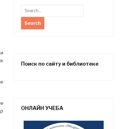
 и
их
Поиск по сайту и библиотеке
ые
ие
ОНЛАЙН УЧЕБА
ир