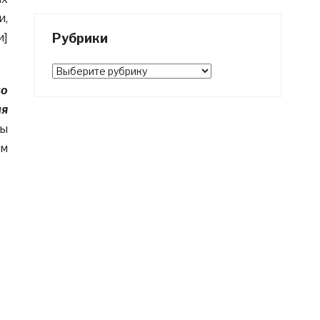
и,
Рубрики
и]
Рубрики
но
ля
мы
ем