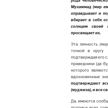
рода человеческо
Мухаммад (мир ему
оправдывает и по
вбирает в себя ос
солнцем своей 
просвещает их.
Эта личность
(мир
точкой в кругу
подтверждая его с
праведники
(да бу
которого являют
вдохновенные зна
подтверждают вс
(муджиза), и все с
Да, имеются сооб
подписи всех сов