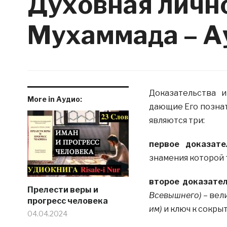
Духовная личн
Мухаммада – А
Доказательства 
More in Аудио:
дающие Его познат
являются три:
первое доказате
знамения которой 
второе доказате
Прелести веры и
Всевышнего)
– вел
прогресс человека
им)
и ключ к сокры
04.04.2024