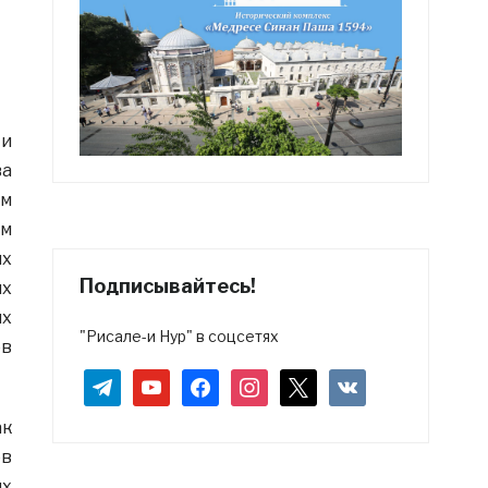
 и
ва
им
ем
ых
Подписывайтесь!
ых
ых
"Рисале-и Нур" в соцсетях
ов
telegram
youtube
facebook
instagram
x
vkontakte
ак
ев
их