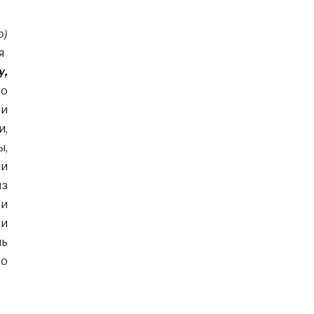
о)
я
у,
 о
 и
и,
ы,
и
из
 и
ми
нь
то