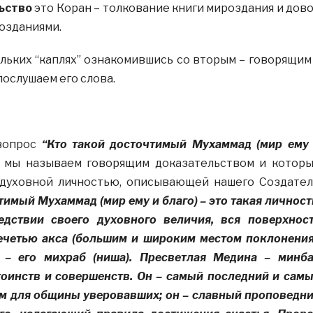
ьство
это Коран – толкование книги мироздания и дов
созданиями.
ольких “каплях” ознакомившись со вторым – говорящим
послушаем его слова.
 вопрос
“Кто такой досточтимый Мухаммад (мир ему
о мы называем говорящим доказательством и котор
 духовной личностью, описывающей нашего Создател
имый Мухаммад (мир ему и благо) – это такая личност
едствии своего духовного величия, вся поверхнос
ечетью акса (большим и широким местом поклонения
 – его михраб (ниша). Пресветлая Медина – минб
тоинств и совершенств. Он – самый последний и сам
 для общины уверовавших; он – славный проповедн