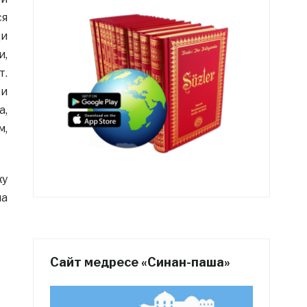
ся
ди
и,
т.
 и
а,
м,
ку
на
Сайт медресе «Синан-паша»