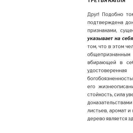
ТРЕТЬЯ КАПЛЯ
Друг! Подобно то
подтверждена док
признаками, сущ
указывает на себя
том, что в этом ч
общепризнанным я
вбирающей в себ
удостоверенна
богобоязненность
его жизнеописан
стойкость, сила у
доказательствами 
листьев, аромат и
дерево является з