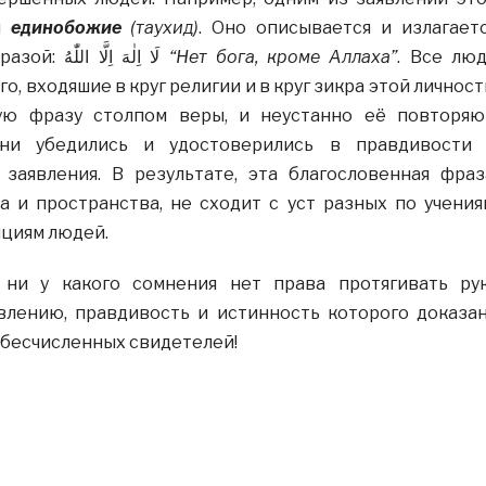
я
единобожие
(таухид)
. Оно описывается и излагает
благословенной фразой: لَا اِلٰهَ اِلَّا اللّٰهُ
“Нет бога, кроме Аллаха”
. Все лю
о, входяшие в круг религии и в круг зикра этой личност
ую фразу столпом веры, и неустанно её повторяю
они убедились и удостоверились в правдивости
 заявления. В результате, эта благословенная фраз
 и пространства, не сходит с уст разных по учения
циям людей.
 ни у какого сомнения нет права протягивать ру
влению, правдивость и истинность которого доказа
бесчисленных свидетелей!