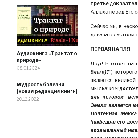
третье доказател
Аллаха перед Его 
Сейчас мы, в неск
доказательством, 
ПЕРВАЯ КАПЛЯ
Аудиокнига «Трактат о
природе»
Друг! В ответ на
08.01.2024
благо)?”
, которог
является великой
Мудрость болезни
мы скажем:
досточт
[новая редакция книги]
для которой, всл
20.12.2022
Земли является м
Почтенная Мекка
(кафедра) его дос
возвышенный имам