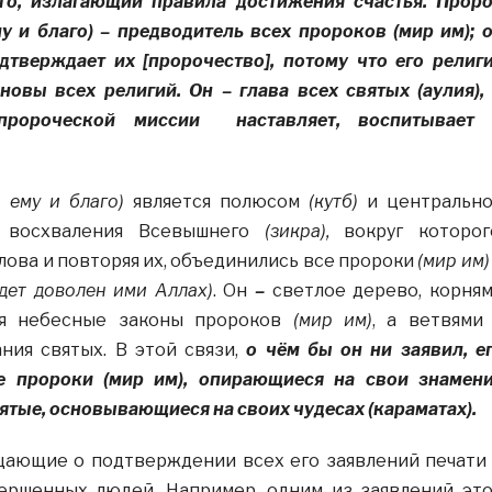
го, излагающий правила достижения счастья. Прор
 и благо) – предводитель всех пророков (мир им); 
дтверждает их [пророчество], потому что его религ
новы всех религий. Он – глава всех святых (аулия),
пророческой миссии наставляет, воспитывает
 ему и благо)
является полюсом
(кутб)
и центральн
 восхваления Всевышнего
(зикра),
вокруг которог
лова и повторяя их, объединились
все пророки
(мир им)
дет доволен ими Аллах)
. Он
–
светлое дерево, корня
ся небесные законы пророков
(мир им)
, а ветвями
ния святых. В этой связи,
о чём бы он ни заявил, е
е пророки (мир им), опирающиеся на свои знамен
вятые, основывающиеся на своих чудесах (караматах).
щающие о подтверждении всех его заявлений печати
ершенных людей. Например, одним из заявлений эт