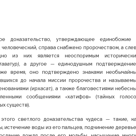
лое доказательство, утверждающее единобожие
человеческий, справа снабжено пророчеством, а сле
дно из них является неоспоримым историческ
(таватур)
, а другое — единодушным подтверждени
 же время, оно подтверждено знаками необычайн
ившихся до начала миссии пророчества и называем
менованиями
(ирхасат)
, а также благовестиями небесн
ленными сообщениями «хатифов» (тайных голос
х существ).
этого светлого доказательства чудеса — такие, к
, истечение воды из его пальцев, подчинение деревь
послание дождя после его мольбы, насыщение мног