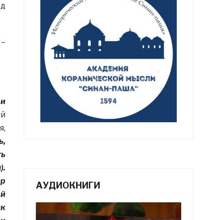
од
 –
 и
ый
я,
ь,
ть
).
ар
АУДИОКНИГИ
ый
ик