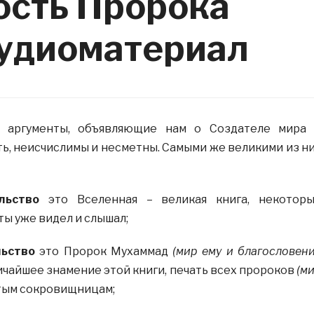
ость Пророка
удиоматериал
и аргументы, объявляющие нам о Создателе мира
ь, неисчислимы и несметны. Самыми же великими из н
льство
это Вселенная – великая книга, некотор
ты уже видел и слышал;
льство
это Пророк Мухаммад
(мир ему и благословен
ичайшее знамение этой книги, печать всех пророков
(м
тым сокровищницам;