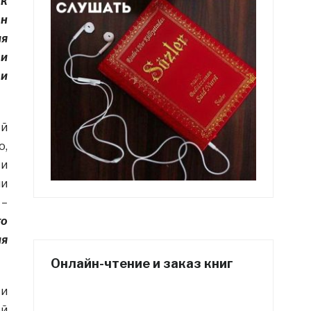
ок
он
ия
 и
 и
ой
о,
и
ми
 –
го
ия
Онлайн-чтение и заказ книг
 и
ой