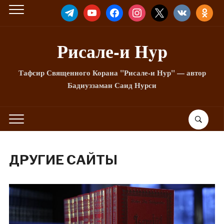
TELEGRAM
YOUTUBE
FACEBOOK
INSTAGRAM
X
VKONTAKTE
ODNOKLA
Рисале-и Hyp
Тафсир Священного Корана "Рисале-и Нур" — автор
Бадиуззаман Саид Нурси
ДРУГИЕ САЙТЫ