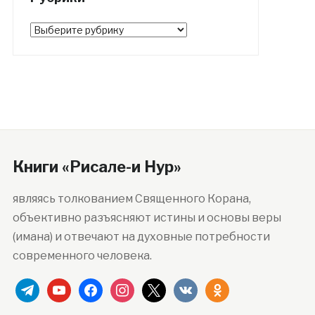
Рубрики
Книги «Рисале-и Нур»
являясь толкованием Священного Корана,
объективно разъясняют истины и основы веры
(имана) и отвечают на духовные потребности
современного человека.
telegram
youtube
facebook
instagram
x
vkontakte
odnoklassniki