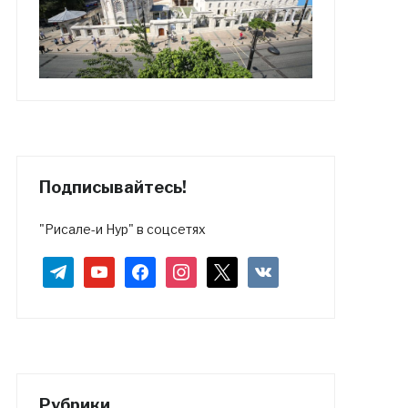
Подписывайтесь!
"Рисале-и Нур" в соцсетях
telegram
youtube
facebook
instagram
x
vkontakte
Рубрики