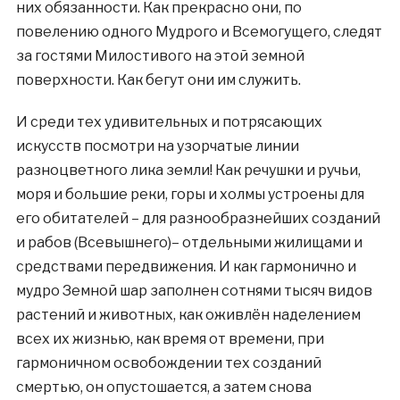
них обязанности. Как прекрасно они, по
повелению одного Мудрого и Всемогущего, следят
за гостями Милостивого на этой земной
поверхности. Как бегут они им служить.
И среди тех удивительных и потрясающих
искусств посмотри на узорчатые линии
разноцветного лика земли! Как речушки и ручьи,
моря и большие реки, горы и холмы устроены для
его обитателей – для разнообразнейших созданий
и рабов (Всевышнего)– отдельными жилищами и
средствами передвижения. И как гармонично и
мудро Земной шар заполнен сотнями тысяч видов
растений и животных, как оживлён наделением
всех их жизнью, как время от времени, при
гармоничном освобождении тех созданий
смертью, он опустошается, а затем снова