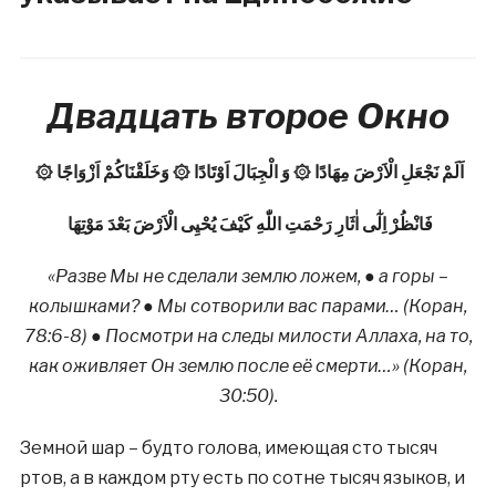
Двадцать второе Окно
۞ اَلَمْ نَجْعَلِ الْاَرْضَ مِهَادًا ۞ وَ الْجِبَالَ اَوْتَادًا ۞ وَخَلَقْنَاكُمْ اَزْوَاجًا
فَانْظُرْ اِلٰٓى اٰثَارِ رَحْمَتِ اللّٰهِ كَيْفَ يُحْيِى الْاَرْضَ بَعْدَ مَوْتِهَا
«Разве Мы не сделали землю ложем, ● а горы –
колышками? ● Мы сотворили вас парами… (Коран,
78:6-8) ● Посмотри на следы милости Аллаха, на то,
как оживляет Он землю после её смерти…» (Коран,
30:50).
Земной шар – будто голова, имеющая сто тысяч
ртов, а в каждом рту есть по сотне тысяч языков, и