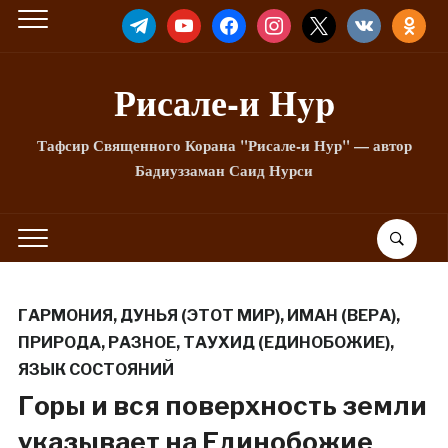
TELEGRAM
YOUTUBE
FACEBOOK
INSTAGRAM
X
VKONTAKTE
ODNOKLA
Рисале-и Hyp
Тафсир Священного Корана "Рисале-и Нур" — автор
Бадиуззаман Саид Нурси
ГАРМОНИЯ
,
ДУНЬЯ (ЭТОТ МИР)
,
ИМАН (ВЕРА)
,
ПРИРОДА
,
РАЗНОЕ
,
ТАУХИД (ЕДИНОБОЖИЕ)
,
ЯЗЫК СОСТОЯНИЙ
Горы и вся поверхность земли
указывает на Единобожие