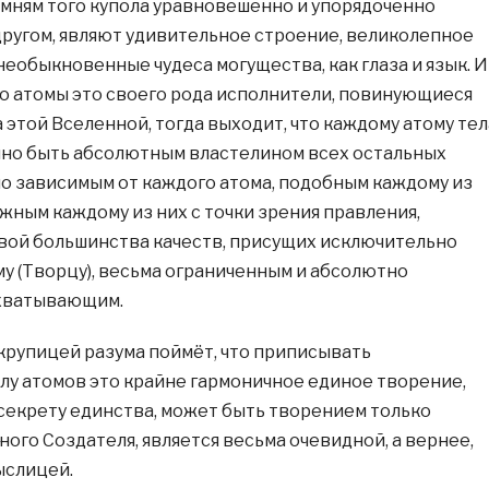
мням того купола уравновешенно и упорядоченно
 другом, являют удивительное строение, великолепное
необыкновенные чудеса могущества, как глаза и язык. И
что атомы это своего рода исполнители, повинующиеся
этой Вселенной, тогда выходит, что каждому атому тел
но быть абсолютным властелином всех остальных
о зависимым от каждого атома, подобным каждому из
жным каждому из них с точки зрения правления,
вой большинства качеств, присущих исключительно
 (Творцу), весьма ограниченным и абсолютно
хватывающим.
рупицей разума поймёт, что приписывать
лу атомов это крайне гармоничное единое творение,
 секрету единства, может быть творением только
ого Создателя, является весьма очевидной, а вернее,
ыслицей.