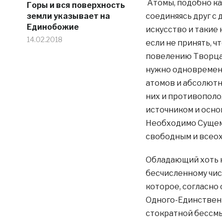
Атомы, подобно ка
Горы и вся поверхность
земли указывает на
соединяясь друг с
Единобожие
искусство и такие 
14.02.2018
если не принять, 
повелению Творца 
нужно одновремен
атомов и абсолютн
них и противополо
источником и осно
Необходимо Сущему
свободным и всео
Обладающий хоть к
бесчисленному чис
которое, согласно
Одного-Единственн
стократной бессм