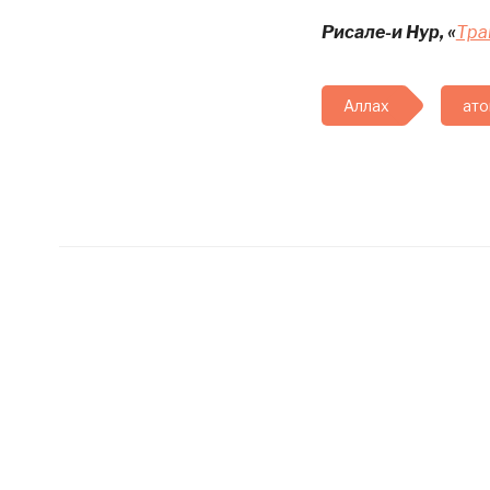
Рисале-и Нур, «
Тра
Аллах
ат