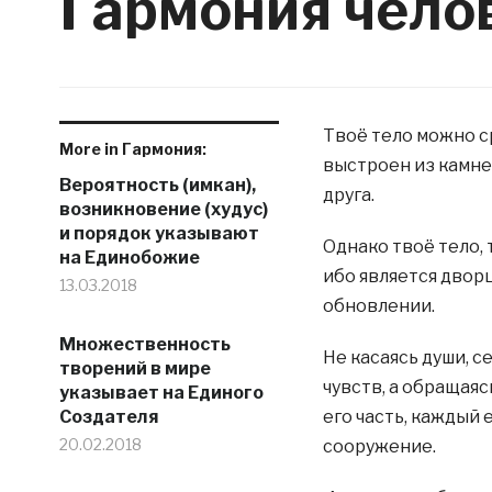
Гармония чело
Твоё тело можно с
More in Гармония:
выстроен из камне
Вероятность (имкан),
друга.
возникновение (худус)
и порядок указывают
Однако твоё тело, 
на Единобожие
ибо является двор
13.03.2018
обновлении.
Множественность
Не касаясь души, 
творений в мире
чувств, а обращаяс
указывает на Единого
Создателя
его часть, каждый 
20.02.2018
сооружение.