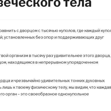
веческого тела
равнить с дворцом с тысячью куполов, где каждый купо
й, установленных без опор и поддерживающих друг
твой организм в тысячу раз удивительнее этого дворца,
цом, находящимся в непрерывном упорядоченном
сердца и чрезвычайно удивительных тонких духовных
ь лишь к твоему физическому телу, мы видим, что каждая
его орган – это своеобразное однокупольное