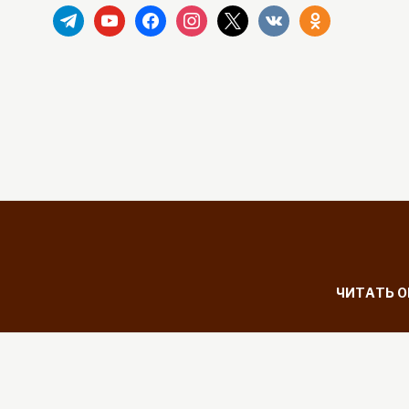
telegram
youtube
facebook
instagram
x
vkontakte
odnoklassniki
ЧИТАТЬ 