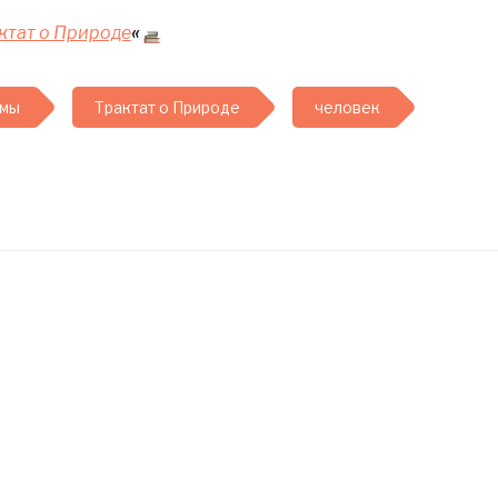
ктат о Природе
«
омы
Трактат о Природе
человек