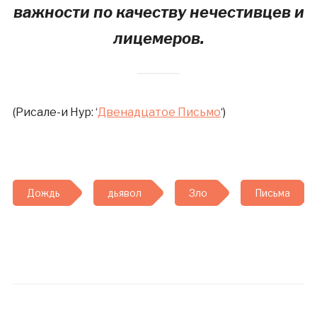
важности по качеству нечестивцев и
лицемеров.
(Рисале-и Нур: ‘
Двенадцатое Письмо
‘)
Дождь
дьявол
Зло
Письма