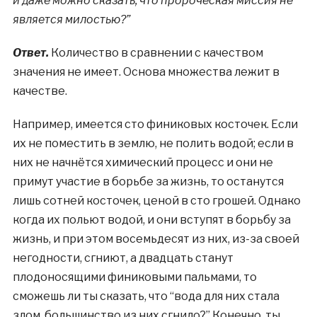
и даже можно сказать, что пророческая миссия не
является милостью?”
Ответ.
Количество в сравнении с качеством
значения не имеет. Основа множества лежит в
качестве.
Например, имеется сто финиковых косточек. Если
их не поместить в землю, не полить водой; если в
них не начнётся химический процесс и они не
примут участие в борьбе за жизнь, то останутся
лишь сотней косточек, ценой в сто грошей. Однако
когда их польют водой, и они вступят в борьбу за
жизнь, и при этом восемьдесят из них, из-за своей
негодности, сгниют, а двадцать станут
плодоносящими финиковыми пальмами, то
сможешь ли ты сказать, что “вода для них стала
злом, большинство из них сгнило?” Конечно, ты