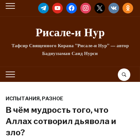
TELEGRAM
YOUTUBE
FACEBOOK
INSTAGRAM
X
VKONTAKTE
ODNOKLA
Рисале-и Hyp
Тафсир Священного Корана "Рисале-и Нур" — автор
Бадиуззаман Саид Нурси
ИСПЫТАНИЯ
,
РАЗНОЕ
В чём мудрость того, что
Аллах сотворил дьявола и
зло?