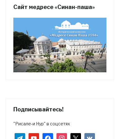
Сайт медресе «Синан-паша»
Подписывайтесь!
"Рисале-и Нур" в соцсетях
telegram
youtube
facebook
instagram
x
vkontakte