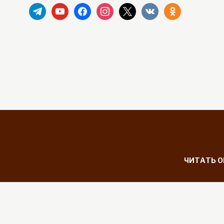
telegram
youtube
facebook
instagram
x
vkontakte
odnoklassniki
ЧИТАТЬ 