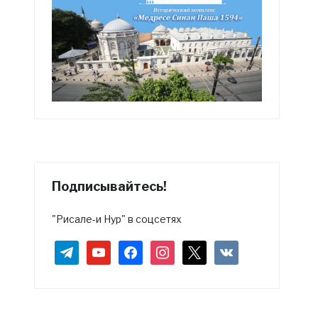
Подписывайтесь!
"Рисале-и Нур" в соцсетях
telegram
youtube
facebook
instagram
x
vkontakte