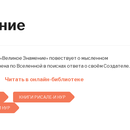
ние
 «Великое Знамение» повествует о мысленном
ека по Вселенной в поисках ответа о своём Создателе.
Читать в онлайн-библиотеке
КНИГИ РИСАЛЕ-И НУР
 НУР