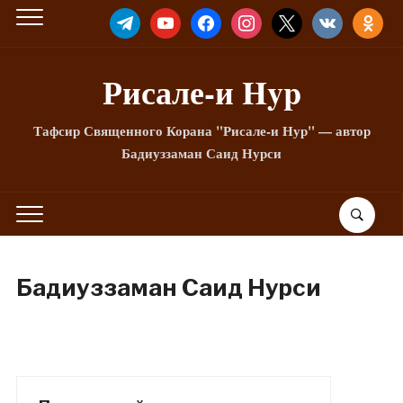
TELEGRAM
YOUTUBE
FACEBOOK
INSTAGRAM
X
VKONTAKTE
ODNOKLA
Рисале-и Hyp
Тафсир Священного Корана "Рисале-и Нур" — автор
Бадиуззаман Саид Нурси
Бадиуззаман Саид Нурси