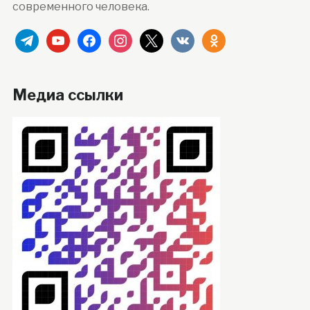
современного человека.
telegram
youtube
facebook
instagram
x
vkontakte
odnoklassniki
Медиа ссылки