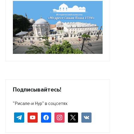
Подписывайтесь!
"Рисале-и Нур" в соцсетях
telegram
youtube
facebook
instagram
x
vkontakte