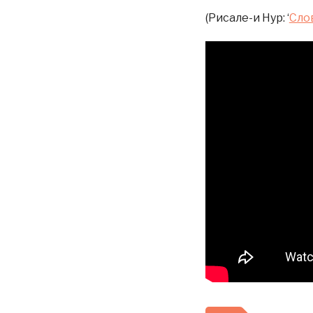
(Рисале-и Нур: ‘
Сло