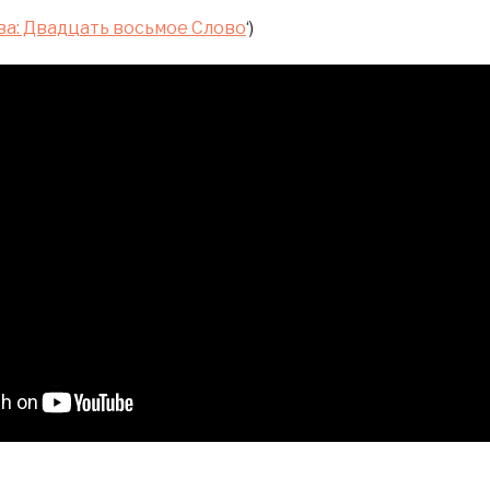
ва: Двадцать восьмое Слово
‘)