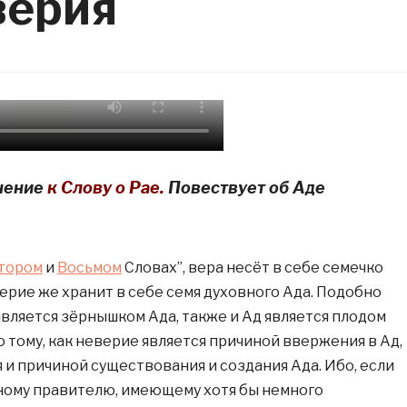
верия
нение
к Слову о Рае.
Повествует об Аде
тором
и
Восьмом
Словах”, вера несёт в себе семечко
ерие же хранит в себе семя духовного Ада. Подобно
является зёрнышком Ада, также и Ад является плодом
 тому, как неверие является причиной ввержения в Ад,
 и причиной существования и создания Ада. Ибо, если
ному правителю, имеющему хотя бы немного