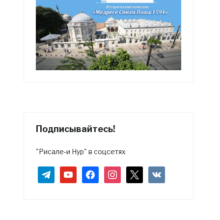
Подписывайтесь!
"Рисале-и Нур" в соцсетях
telegram
youtube
facebook
instagram
x
vkontakte