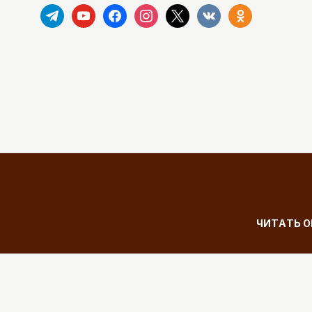
telegram
youtube
facebook
instagram
x
vkontakte
odnoklassniki
ЧИТАТЬ 