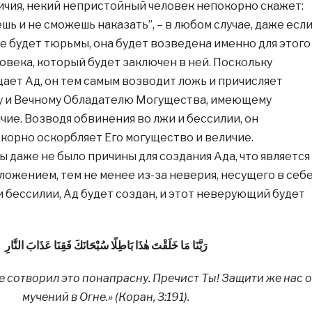
ичия, некий непристойный человек непокорно скажет:
шь и не сможешь наказать”, – в любом случае, даже есл
не будет тюрьмы, она будет возведена именно для этого
овека, который будет заключен в ней. Поскольку
ет Ад, он тем самым возводит ложь и причисляет
у и Вечному Обладателю Могущества, имеющему
чие. Возводя обвинения во лжи и бессилии, он
корно оскорбляет Его могущество и величие.
ы даже не было причины для создания Ада, что является
ожением, тем не менее из-за неверия, несущего в себ
и бессилии, Ад будет создан, и этот неверующий будет
رَبَّنَا مَا خَلَقْتَ هٰذَا بَاطِلًا سُبْحَانَكَ فَقِنَا عَذَابَ النَّارِ
е сотворил это понапрасну. Пречист Ты! Защити же нас о
мучений в Огне.» (Коран, 3:191).