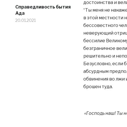
достоинства и вел
Справедливость бытия
“Ты меня не накаже
Ада
в этой местности 
20.01.2021
бессовестного чел
неверующий отрица
бессилие Великом
безграничное вели
решительно и непо
Безусловно, если б
абсурдным предпол
обвинения во лжи 
брошен туда.
«Господь наш! Ты н