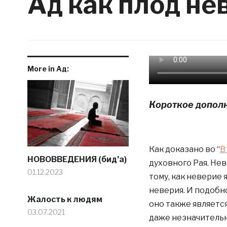
Ад как плод не
More in Ад:
Короткое допол
Как доказано во “
В
НОВОВВЕДЕНИЯ (бид’а)
духовного Рая. Нев
01.12.2023
тому, как неверие 
неверия. И подобно
Жалость к людям
оно также является
03.07.2021
даже незначитель