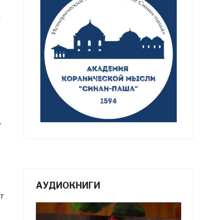
и
е
АУДИОКНИГИ
т