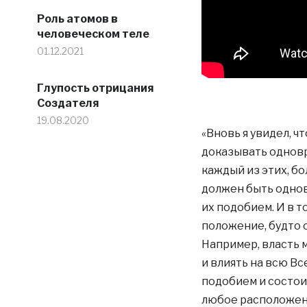
Роль атомов в
человеческом теле
01.12.2021
Глупость отрицания
Создателя
19.08.2020
«Вновь я увидел, ч
доказывать одновр
каждый из этих, бо
должен быть однов
их подобием. И в т
положение, будто 
Например, власть 
и влиять на всю Вс
подобием и состои
любое расположен