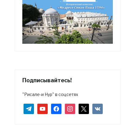
Подписывайтесь!
"Рисале-и Нур" в соцсетях
telegram
youtube
facebook
instagram
x
vkontakte