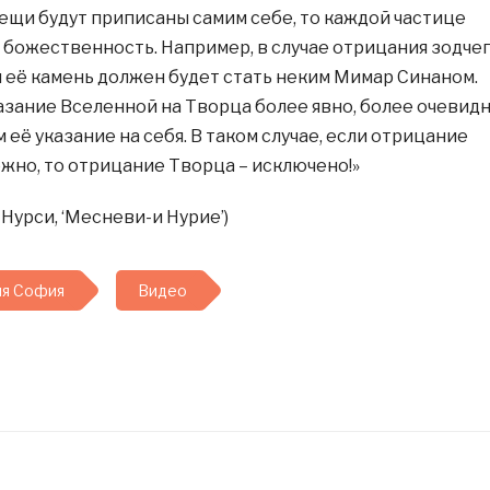
вещи будут приписаны самим себе, то каждой частице
 божественность. Например, в случае отрицания зодче
 её камень должен будет стать неким Мимар Синаном.
азание Вселенной на Творца более явно, более очевид
м её указание на себя. В таком случае, если отрицание
жно, то отрицание Творца – исключено!»
Нурси, ‘Месневи-и Нурие’)
йя София
Видео