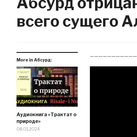
Абсурд отрица
всего сущего А
———————————
More in Абсурд:
Аудиокнига «Трактат о
природе»
08.01.2024