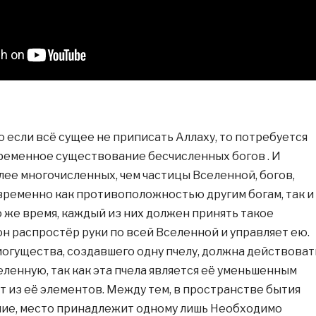
то если всё сущее не приписать Аллаху, то потребуется
еменное существование бесчисленных богов . И
лее многочисленных, чем частицы Вселенной, богов,
ременно как противоположностью другим богам, так и
о же время, каждый из них должен принять такое
он распростёр руки по всей Вселенной и управляет ею.
могущества, создавшего одну пчелу, должна действоват
еленную, так как эта пчела является её уменьшенным
т из её элементов. Между тем, в пространстве бытия
ие, место принадлежит одному лишь Необходимо