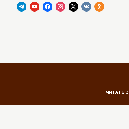
telegram
youtube
facebook
instagram
x
vkontakte
odnoklassniki
ЧИТАТЬ 