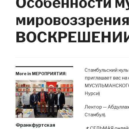
Особенности м
мировоззрения 
ВОСКРЕШЕНИ
Стамбульский кул
More in МЕРОПРИЯТИЯ:
приглашает вас н
МУСУЛЬМАНСКОГО 
Нурси)
Лектор — Абдуллах
Стамбул).
Франкфуртская
📌 СЕДЬМАЯ онлайн