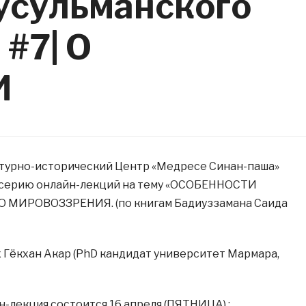
усульманского
#7| О
И
ьтурно-исторический Центр «Медресе Синан-паша»
а серию онлайн-лекций на тему «ОСОБЕННОСТИ
МИРОВОЗЗРЕНИЯ. (по книгам Бадиуззамана Саида
 Гёкхан Акар (PhD кандидат университет Мармара,
-лекция состоится 16 апреля (ПЯТНИЦА) :