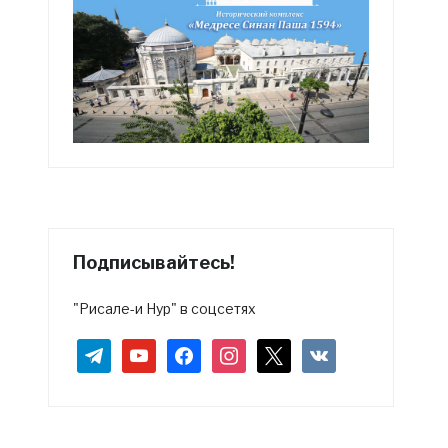
Подписывайтесь!
"Рисале-и Нур" в соцсетях
telegram
youtube
facebook
instagram
x
vkontakte