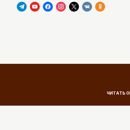
telegram
youtube
facebook
instagram
x
vkontakte
odnoklassniki
ЧИТАТЬ 