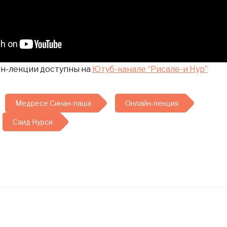
н-лекции доступны на
Ютуб-канале “Рисале-и Нур”
Медресе Синан-паша
Онлайн-лекция
Саид Нурси