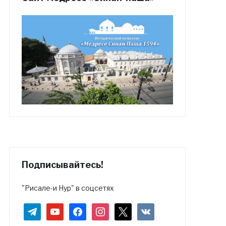
Подписывайтесь!
"Рисале-и Нур" в соцсетях
telegram
youtube
facebook
instagram
x
vkontakte