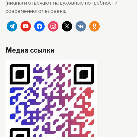
(имана) и отвечают на духовные потребности
современного человека.
telegram
youtube
facebook
instagram
x
vkontakte
odnoklassniki
Медиа ссылки