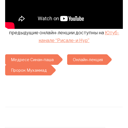
предыдущие онлайн-лекции доступны на
Ютуб-
канале “Рисале-и Нур”
Медресе Синан-паша
Онлайн-лекция
Пророк Мухаммад