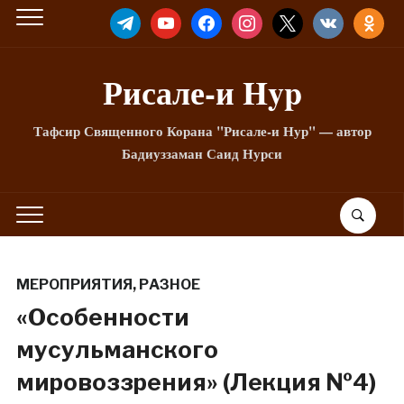
TELEGRAM
YOUTUBE
FACEBOOK
INSTAGRAM
X
VKONTAKTE
ODNOKLA
Рисале-и Hyp
Тафсир Священного Корана "Рисале-и Нур" — автор
Бадиуззаман Саид Нурси
МЕРОПРИЯТИЯ
,
РАЗНОЕ
«Особенности
мусульманского
мировоззрения» (Лекция №4)