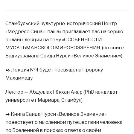
Стамбульский культурно-исторический Центр
«Медресе Синан-паша» приглашает вас на серию
онлайн-лекций на тему «ОСОБЕННОСТИ
МУСУЛЬМАНСКОГО МИРОВОЗЗРЕНИЯ. (по книге
Бадиуззамана Саида Нурси «Великое Знамение»)
✒️ Лекция №4 будет посвящена Пророку
Махаммаду.
Лектор — Абдуллах Гёкхан Акар (PhD кандидат
университет Мармара, Стамбул).
➡️ Книга Саида Нурси «Великое Знамение»
повествует о мысленном путешествии человека
по Вселенной в поисках ответа о своём