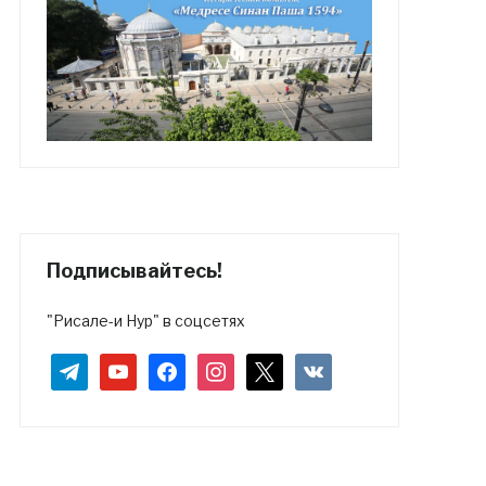
Подписывайтесь!
"Рисале-и Нур" в соцсетях
telegram
youtube
facebook
instagram
x
vkontakte