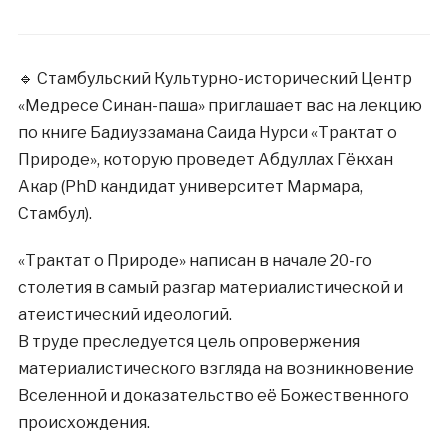
🔹 Стамбульский Культурно-исторический Центр
«Медресе Синан-паша» приглашает вас на лекцию
по книге Бадиуззамана Саида Нурси «Трактат о
Природе», которую проведет Абдуллах Гёкхан
Акар (PhD кандидат университет Мармара,
Стамбул).
«Трактат о Природе» написан в начале 20-го
столетия в самый разгар материалистической и
атеистический идеологий.
В труде преследуется цель опровержения
материалистического взгляда на возникновение
Вселенной и доказательство её Божественного
происхождения.