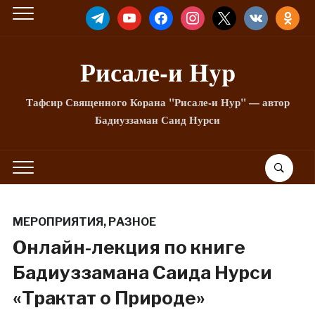
TELEGRAM
YOUTUBE
FACEBOOK
INSTAGRAM
X
VKONTAKTE
ODNOKLA
Рисале-и Hyp
Тафсир Священного Корана "Рисале-и Нур" — автор
Бадиуззаман Саид Нурси
МЕРОПРИЯТИЯ
,
РАЗНОЕ
Онлайн-лекция по книге
Бадиуззамана Саида Нурси
«Трактат о Природе»