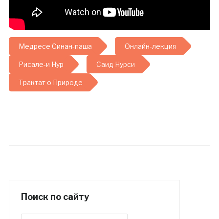
Медресе Синан-паша
Онлайн-лекция
Рисале-и Нур
Саид Нурси
Трактат о Природе
Поиск по сайту