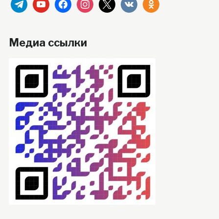
telegram
youtube
facebook
instagram
x
vkontakte
odnoklassniki
Медиа ссылки